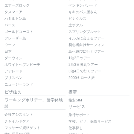
エアーズロック
ペンギンパレード
タスマニア
キキのパン屋さん
ハミルトン島
ピナクルズ
パース
土ボタル
ゴールドコースト
スプリングブルック
フレーザー島
イルカに会えるツアー
ウーフ
初心者向けサーフィン
日本
島へ遊びに行くツアー
ダーウィン
1泊2日ツアー
ホワイトヘブンビーチ
2泊3日弾丸ツアー
アデレード
3泊4日で行くツアー
ブリスベン
2000キロ一人旅
ニュージーランド
ビザ延長
携帯
ワーキングホリデー、留学体験
格安SIM
談
サービス
介護アシスタント
旅行サポート
チャイルドケア
学校、ビザ、保険サービス
マッサージ資格ゲット
仕事探し