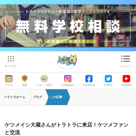
サービス
メニュー
ブログ
地図
スタッフ紹介
Instagram
Facebook
Twitter
Youtube
トラトラホーム
ブログ
この記事
ケツメイシ大蔵さんがトラトラに来店！ケツメファン
と交流