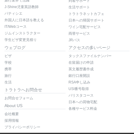
旅行業界で活躍
到着サポート
J-Shine児童英語教師
生活サポート
パティシエ
トラトラネットカフェ
外国人に日本語を教える
日本への帰国サポート
IT/Webコース
ワイン宅配サービス
ジムインストラクター
両替サービス
学生ビザ変更見積り
JRパス
ウェブログ
アクセスの多いページ
ビザ
タックスファイルナンバー
学校
在留届けの申請
携帯
英文履歴書作成
旅行
銀行口座開設
生活
RSA申し込み
USI番号取得
トラトラへお問合せ
バリスタコース
お問合せフォーム
日本への荷物宅配
About US
各種サービス料金
会社概要
採用情報
プライバシーポリシー