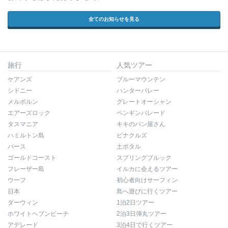
全てのお知らせを見る
旅行
人気ツアー
ケアンズ
ブルーマウンテン
シドニー
ハンターバレー
メルボルン
グレートオーシャン
エアーズロック
ペンギンパレード
タスマニア
キキのパン屋さん
ハミルトン島
ピナクルズ
パース
土ボタル
ゴールドコースト
スプリングブルック
フレーザー島
イルカに会えるツアー
ウーフ
初心者向けサーフィン
日本
島へ遊びに行くツアー
ダーウィン
1泊2日ツアー
ホワイトヘブンビーチ
2泊3日弾丸ツアー
アデレード
3泊4日で行くツアー