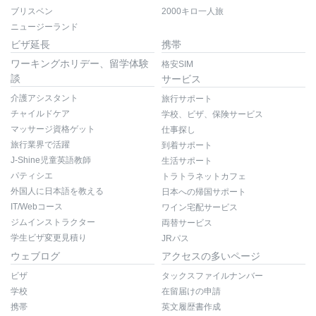
ブリスベン
2000キロ一人旅
ニュージーランド
ビザ延長
携帯
ワーキングホリデー、留学体験
格安SIM
談
サービス
介護アシスタント
旅行サポート
チャイルドケア
学校、ビザ、保険サービス
マッサージ資格ゲット
仕事探し
旅行業界で活躍
到着サポート
J-Shine児童英語教師
生活サポート
パティシエ
トラトラネットカフェ
外国人に日本語を教える
日本への帰国サポート
IT/Webコース
ワイン宅配サービス
ジムインストラクター
両替サービス
学生ビザ変更見積り
JRパス
ウェブログ
アクセスの多いページ
ビザ
タックスファイルナンバー
学校
在留届けの申請
携帯
英文履歴書作成