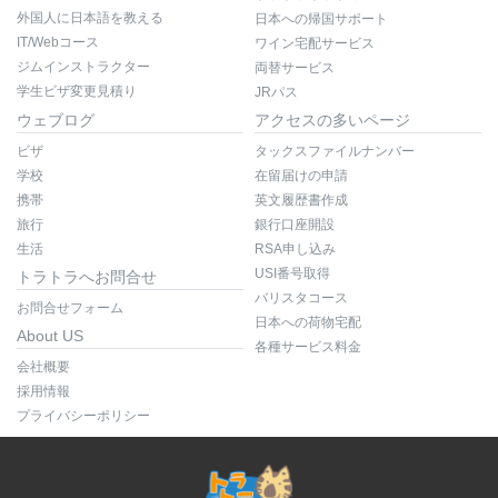
外国人に日本語を教える
日本への帰国サポート
IT/Webコース
ワイン宅配サービス
ジムインストラクター
両替サービス
学生ビザ変更見積り
JRパス
ウェブログ
アクセスの多いページ
ビザ
タックスファイルナンバー
学校
在留届けの申請
携帯
英文履歴書作成
旅行
銀行口座開設
生活
RSA申し込み
USI番号取得
トラトラへお問合せ
バリスタコース
お問合せフォーム
日本への荷物宅配
About US
各種サービス料金
会社概要
採用情報
プライバシーポリシー