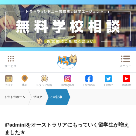
サービス
メニュー
ブログ
地図
スタッフ紹介
Instagram
Facebook
Twitter
Youtube
トラトラホーム
ブログ
この記事
iPadminiをオーストラリアにもっていく留学生が増え
ました★