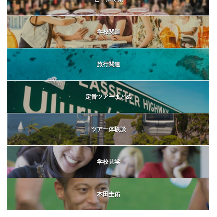
学校関連
旅行関連
定番ツアーまとめ
ツアー体験談
学校見学
本田圭佑