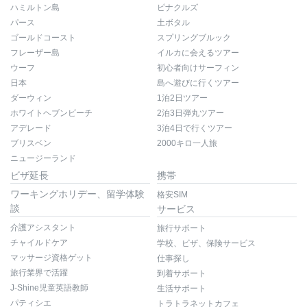
ハミルトン島
ピナクルズ
パース
土ボタル
ゴールドコースト
スプリングブルック
フレーザー島
イルカに会えるツアー
ウーフ
初心者向けサーフィン
日本
島へ遊びに行くツアー
ダーウィン
1泊2日ツアー
ホワイトヘブンビーチ
2泊3日弾丸ツアー
アデレード
3泊4日で行くツアー
ブリスベン
2000キロ一人旅
ニュージーランド
ビザ延長
携帯
ワーキングホリデー、留学体験
格安SIM
談
サービス
介護アシスタント
旅行サポート
チャイルドケア
学校、ビザ、保険サービス
マッサージ資格ゲット
仕事探し
旅行業界で活躍
到着サポート
J-Shine児童英語教師
生活サポート
パティシエ
トラトラネットカフェ