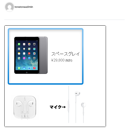
toratoraadmin