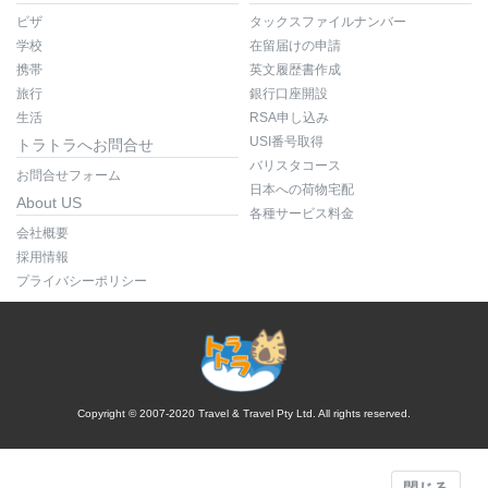
ビザ
タックスファイルナンバー
学校
在留届けの申請
携帯
英文履歴書作成
旅行
銀行口座開設
生活
RSA申し込み
USI番号取得
トラトラへお問合せ
バリスタコース
お問合せフォーム
日本への荷物宅配
About US
各種サービス料金
会社概要
採用情報
プライバシーポリシー
Copyright © 2007-2020 Travel & Travel Pty Ltd. All rights reserved.