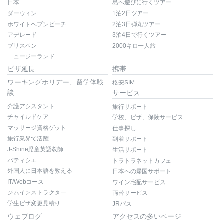
日本
島へ遊びに行くツアー
ダーウィン
1泊2日ツアー
ホワイトヘブンビーチ
2泊3日弾丸ツアー
アデレード
3泊4日で行くツアー
ブリスベン
2000キロ一人旅
ニュージーランド
ビザ延長
携帯
ワーキングホリデー、留学体験
格安SIM
談
サービス
介護アシスタント
旅行サポート
チャイルドケア
学校、ビザ、保険サービス
マッサージ資格ゲット
仕事探し
旅行業界で活躍
到着サポート
J-Shine児童英語教師
生活サポート
パティシエ
トラトラネットカフェ
外国人に日本語を教える
日本への帰国サポート
IT/Webコース
ワイン宅配サービス
ジムインストラクター
両替サービス
学生ビザ変更見積り
JRパス
ウェブログ
アクセスの多いページ