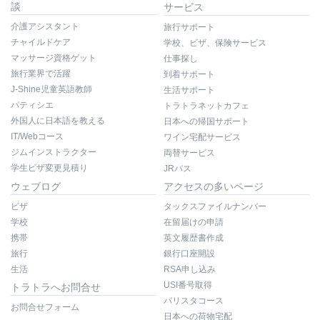
談
サービス
介護アシスタント
旅行サポート
チャイルドケア
学校、ビザ、保険サービス
マッサージ資格ゲット
仕事探し
旅行業界で活躍
到着サポート
J-Shine児童英語教師
生活サポート
パティシエ
トラトラネットカフェ
外国人に日本語を教える
日本への帰国サポート
IT/Webコース
ワイン宅配サービス
ジムインストラクター
両替サービス
学生ビザ変更見積り
JRパス
ウェブログ
アクセスの多いページ
ビザ
タックスファイルナンバー
学校
在留届けの申請
携帯
英文履歴書作成
旅行
銀行口座開設
生活
RSA申し込み
USI番号取得
トラトラへお問合せ
バリスタコース
お問合せフォーム
日本への荷物宅配