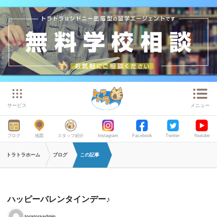
サービス
メニュー
ブログ
地図
スタッフ紹介
Instagram
Facebook
Twitter
Youtube
トラトラホーム
ブログ
この記事
ハッピーバレンタインデー♪
toratoraadmin