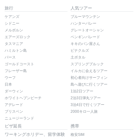
旅行
人気ツアー
ケアンズ
ブルーマウンテン
シドニー
ハンターバレー
メルボルン
グレートオーシャン
エアーズロック
ペンギンパレード
タスマニア
キキのパン屋さん
ハミルトン島
ピナクルズ
パース
土ボタル
ゴールドコースト
スプリングブルック
フレーザー島
イルカに会えるツアー
ウーフ
初心者向けサーフィン
日本
島へ遊びに行くツアー
ダーウィン
1泊2日ツアー
ホワイトヘブンビーチ
2泊3日弾丸ツアー
アデレード
3泊4日で行くツアー
ブリスベン
2000キロ一人旅
ニュージーランド
ビザ延長
携帯
ワーキングホリデー、留学体験
格安SIM