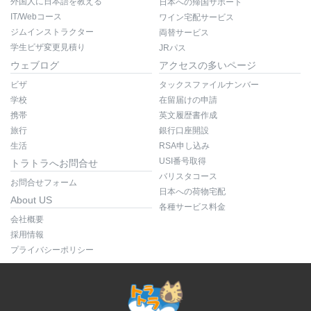
外国人に日本語を教える
日本への帰国サポート
IT/Webコース
ワイン宅配サービス
ジムインストラクター
両替サービス
学生ビザ変更見積り
JRパス
ウェブログ
アクセスの多いページ
ビザ
タックスファイルナンバー
学校
在留届けの申請
携帯
英文履歴書作成
旅行
銀行口座開設
生活
RSA申し込み
USI番号取得
トラトラへお問合せ
バリスタコース
お問合せフォーム
日本への荷物宅配
About US
各種サービス料金
会社概要
採用情報
プライバシーポリシー