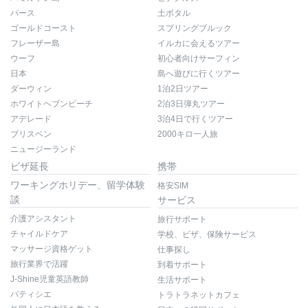
パース
土ボタル
ゴールドコースト
スプリングブルック
フレーザー島
イルカに会えるツアー
ウーフ
初心者向けサーフィン
日本
島へ遊びに行くツアー
ダーウィン
1泊2日ツアー
ホワイトヘブンビーチ
2泊3日弾丸ツアー
アデレード
3泊4日で行くツアー
ブリスベン
2000キロ一人旅
ニュージーランド
ビザ延長
携帯
ワーキングホリデー、留学体験
格安SIM
談
サービス
介護アシスタント
旅行サポート
チャイルドケア
学校、ビザ、保険サービス
マッサージ資格ゲット
仕事探し
旅行業界で活躍
到着サポート
J-Shine児童英語教師
生活サポート
パティシエ
トラトラネットカフェ