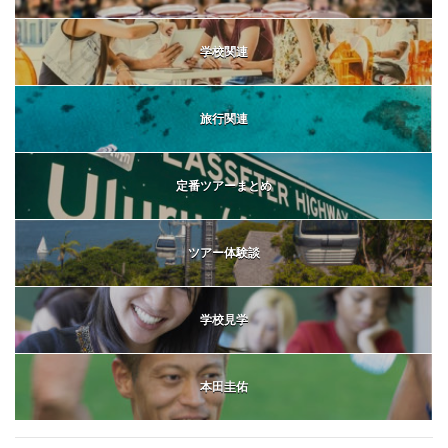
学校関連
旅行関連
定番ツアーまとめ
ツアー体験談
学校見学
本田圭佑