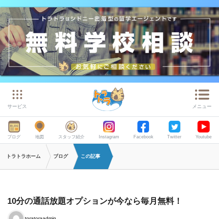
サービス
メニュー
ブログ
地図
スタッフ紹介
Instagram
Facebook
Twitter
Youtube
トラトラホーム
ブログ
この記事
10分の通話放題オプションが今なら毎月無料！
toratoraadmin