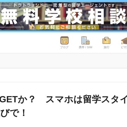
ブログ
携帯 / SIM
旅行
ビザ
GETか？ スマホは留学スタ
選びで！