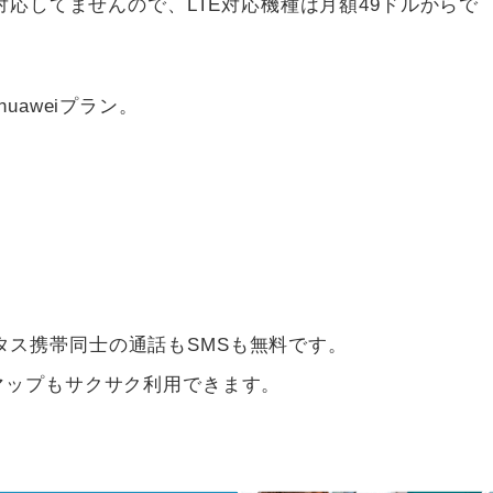
に対応してませんので、LTE対応機種は月額49ドルからで
uaweiプラン。
タス携帯同士の通話もSMSも無料です。
マップもサクサク利用できます。