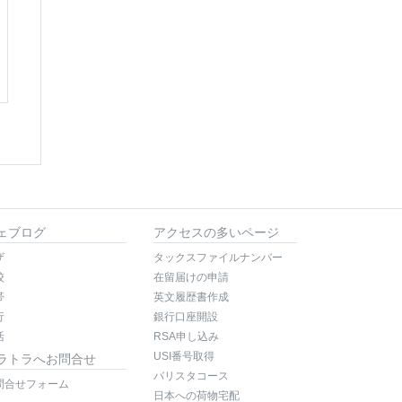
ェブログ
アクセスの多いページ
ザ
タックスファイルナンバー
校
在留届けの申請
帯
英文履歴書作成
行
銀行口座開設
活
RSA申し込み
USI番号取得
ラトラへお問合せ
バリスタコース
問合せフォーム
日本への荷物宅配