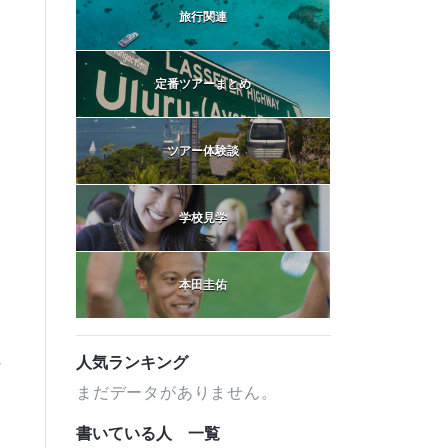
旅行関連
定番ツアーまとめ
ツアー体験談
学校見学
本田圭佑
ら
人気ランキング
まだデータがありません。
書いている人 一覧