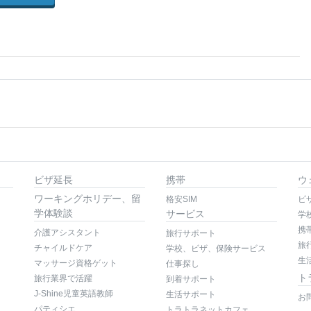
ビザ延長
携帯
ウ
ワーキングホリデー、留
格安SIM
ビ
学体験談
サービス
学
携
介護アシスタント
旅行サポート
旅
チャイルドケア
学校、ビザ、保険サービス
生
マッサージ資格ゲット
仕事探し
ト
旅行業界で活躍
到着サポート
J-Shine児童英語教師
生活サポート
お
パティシエ
トラトラネットカフェ