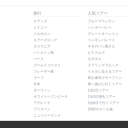
旅行
人気ツアー
ケアンズ
ブルーマウンテン
シドニー
ハンターバレー
メルボルン
グレートオーシャン
エアーズロック
ペンギンパレード
タスマニア
キキのパン屋さん
ハミルトン島
ピナクルズ
パース
土ボタル
ゴールドコースト
スプリングブルック
フレーザー島
イルカに会えるツアー
ウーフ
初心者向けサーフィン
日本
島へ遊びに行くツアー
ダーウィン
1泊2日ツアー
ホワイトヘブンビーチ
2泊3日弾丸ツアー
アデレード
3泊4日で行くツアー
ブリスベン
2000キロ一人旅
ニュージーランド