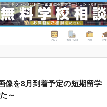
ブログ
携帯 / SIM
旅行
ビザ
ップ画像を8月到着予定の短期留学
た～