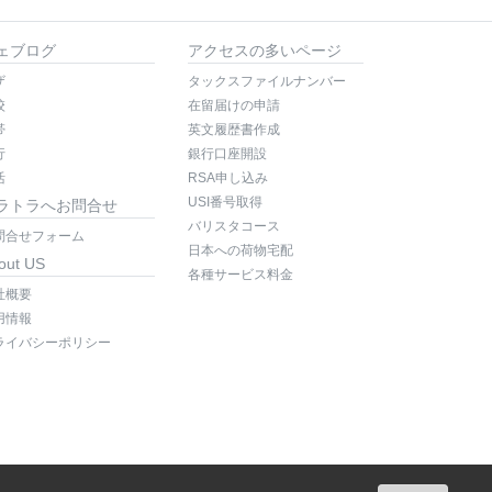
ェブログ
アクセスの多いページ
ザ
タックスファイルナンバー
校
在留届けの申請
帯
英文履歴書作成
行
銀行口座開設
活
RSA申し込み
USI番号取得
ラトラへお問合せ
バリスタコース
問合せフォーム
日本への荷物宅配
out US
各種サービス料金
社概要
用情報
ライバシーポリシー