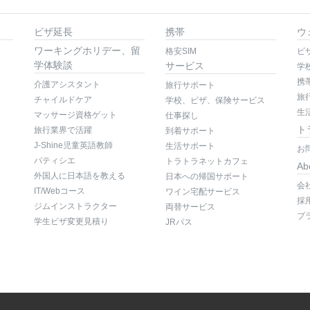
ビザ延長
携帯
ウ
ワーキングホリデー、留
格安SIM
ビ
学体験談
サービス
学
携
介護アシスタント
旅行サポート
旅
チャイルドケア
学校、ビザ、保険サービス
生
マッサージ資格ゲット
仕事探し
ト
旅行業界で活躍
到着サポート
J-Shine児童英語教師
生活サポート
お
パティシエ
トラトラネットカフェ
Ab
外国人に日本語を教える
日本への帰国サポート
会
IT/Webコース
ワイン宅配サービス
採
ジムインストラクター
両替サービス
プ
学生ビザ変更見積り
JRパス