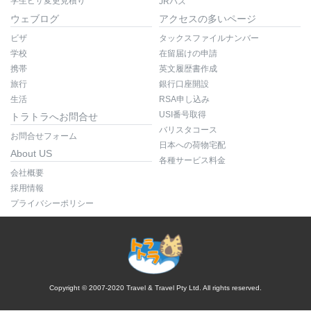
学生ビザ変更見積り
JRパス
ウェブログ
アクセスの多いページ
ビザ
タックスファイルナンバー
学校
在留届けの申請
携帯
英文履歴書作成
旅行
銀行口座開設
生活
RSA申し込み
USI番号取得
トラトラへお問合せ
バリスタコース
お問合せフォーム
日本への荷物宅配
About US
各種サービス料金
会社概要
採用情報
プライバシーポリシー
Copyright © 2007-2020 Travel & Travel Pty Ltd. All rights reserved.