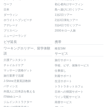
ウーフ
初心者向けサーフィン
日本
島へ遊びに行くツアー
ダーウィン
1泊2日ツアー
ホワイトヘブンビーチ
2泊3日弾丸ツアー
アデレード
3泊4日で行くツアー
ブリスベン
2000キロ一人旅
ニュージーランド
ビザ延長
携帯
ワーキングホリデー、留学体験
格安SIM
談
サービス
介護アシスタント
旅行サポート
チャイルドケア
学校、ビザ、保険サービス
マッサージ資格ゲット
仕事探し
旅行業界で活躍
到着サポート
J-Shine児童英語教師
生活サポート
パティシエ
トラトラネットカフェ
外国人に日本語を教える
日本への帰国サポート
IT/Webコース
ワイン宅配サービス
ジムインストラクター
両替サービス