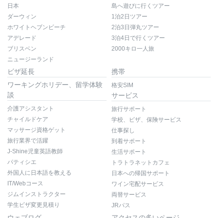
日本
島へ遊びに行くツアー
ダーウィン
1泊2日ツアー
ホワイトヘブンビーチ
2泊3日弾丸ツアー
アデレード
3泊4日で行くツアー
ブリスベン
2000キロ一人旅
ニュージーランド
ビザ延長
携帯
ワーキングホリデー、留学体験
格安SIM
談
サービス
介護アシスタント
旅行サポート
チャイルドケア
学校、ビザ、保険サービス
マッサージ資格ゲット
仕事探し
旅行業界で活躍
到着サポート
J-Shine児童英語教師
生活サポート
パティシエ
トラトラネットカフェ
外国人に日本語を教える
日本への帰国サポート
IT/Webコース
ワイン宅配サービス
ジムインストラクター
両替サービス
学生ビザ変更見積り
JRパス
ウェブログ
アクセスの多いページ