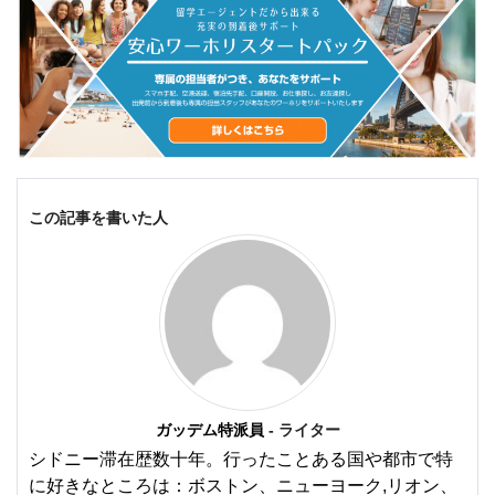
この記事を書いた人
ガッデム特派員
- ライター
シドニー滞在歴数十年。行ったことある国や都市で特
に好きなところは：ボストン、ニューヨーク,リオン、