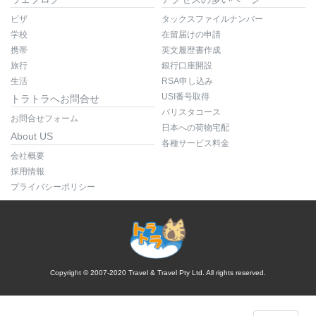
ビザ
タックスファイルナンバー
学校
在留届けの申請
携帯
英文履歴書作成
旅行
銀行口座開設
生活
RSA申し込み
USI番号取得
トラトラへお問合せ
バリスタコース
お問合せフォーム
日本への荷物宅配
About US
各種サービス料金
会社概要
採用情報
プライバシーポリシー
Copyright © 2007-2020 Travel & Travel Pty Ltd. All rights reserved.