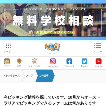
サービス
メニュー
ブログ
地図
スタッフ紹介
Instagram
Facebook
Twitter
Youtube
トラトラホーム
ブログ
この記事
今ピッキング情報を探しています。10月からオースト
ラリアでピッキングできるファームは何かあります