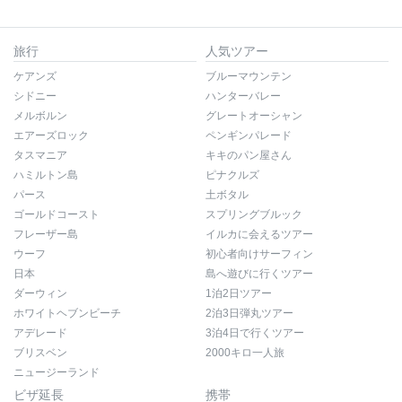
旅行
人気ツアー
ケアンズ
ブルーマウンテン
シドニー
ハンターバレー
メルボルン
グレートオーシャン
エアーズロック
ペンギンパレード
タスマニア
キキのパン屋さん
ハミルトン島
ピナクルズ
パース
土ボタル
ゴールドコースト
スプリングブルック
フレーザー島
イルカに会えるツアー
ウーフ
初心者向けサーフィン
日本
島へ遊びに行くツアー
ダーウィン
1泊2日ツアー
ホワイトヘブンビーチ
2泊3日弾丸ツアー
アデレード
3泊4日で行くツアー
ブリスベン
2000キロ一人旅
ニュージーランド
ビザ延長
携帯