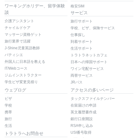
ワーキングホリデー、留学体験
格安SIM
談
サービス
介護アシスタント
旅行サポート
チャイルドケア
学校、ビザ、保険サービス
マッサージ資格ゲット
仕事探し
旅行業界で活躍
到着サポート
J-Shine児童英語教師
生活サポート
パティシエ
トラトラネットカフェ
外国人に日本語を教える
日本への帰国サポート
IT/Webコース
ワイン宅配サービス
ジムインストラクター
両替サービス
学生ビザ変更見積り
JRパス
ウェブログ
アクセスの多いページ
ビザ
タックスファイルナンバー
学校
在留届けの申請
携帯
英文履歴書作成
旅行
銀行口座開設
生活
RSA申し込み
USI番号取得
トラトラへお問合せ