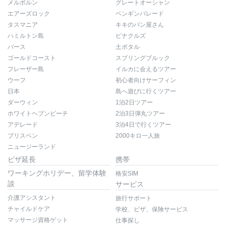
メルボルン
グレートオーシャン
エアーズロック
ペンギンパレード
タスマニア
キキのパン屋さん
ハミルトン島
ピナクルズ
パース
土ボタル
ゴールドコースト
スプリングブルック
フレーザー島
イルカに会えるツアー
ウーフ
初心者向けサーフィン
日本
島へ遊びに行くツアー
ダーウィン
1泊2日ツアー
ホワイトヘブンビーチ
2泊3日弾丸ツアー
アデレード
3泊4日で行くツアー
ブリスベン
2000キロ一人旅
ニュージーランド
ビザ延長
携帯
ワーキングホリデー、留学体験
格安SIM
談
サービス
介護アシスタント
旅行サポート
チャイルドケア
学校、ビザ、保険サービス
マッサージ資格ゲット
仕事探し