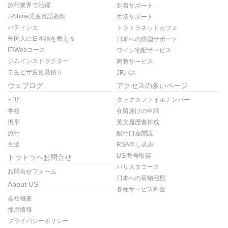
旅行業界で活躍
到着サポート
J-Shine児童英語教師
生活サポート
パティシエ
トラトラネットカフェ
外国人に日本語を教える
日本への帰国サポート
IT/Webコース
ワイン宅配サービス
ジムインストラクター
両替サービス
学生ビザ変更見積り
JRパス
ウェブログ
アクセスの多いページ
ビザ
タックスファイルナンバー
学校
在留届けの申請
携帯
英文履歴書作成
旅行
銀行口座開設
生活
RSA申し込み
USI番号取得
トラトラへお問合せ
バリスタコース
お問合せフォーム
日本への荷物宅配
About US
各種サービス料金
会社概要
採用情報
プライバシーポリシー