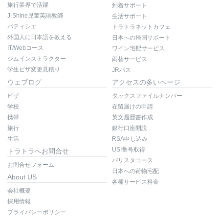
旅行業界で活躍
到着サポート
J-Shine児童英語教師
生活サポート
パティシエ
トラトラネットカフェ
外国人に日本語を教える
日本への帰国サポート
IT/Webコース
ワイン宅配サービス
ジムインストラクター
両替サービス
学生ビザ変更見積り
JRパス
ウェブログ
アクセスの多いページ
ビザ
タックスファイルナンバー
学校
在留届けの申請
携帯
英文履歴書作成
旅行
銀行口座開設
生活
RSA申し込み
USI番号取得
トラトラへお問合せ
バリスタコース
お問合せフォーム
日本への荷物宅配
About US
各種サービス料金
会社概要
採用情報
プライバシーポリシー