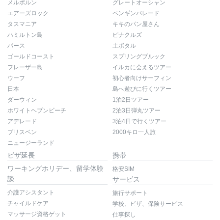
メルボルン
グレートオーシャン
エアーズロック
ペンギンパレード
タスマニア
キキのパン屋さん
ハミルトン島
ピナクルズ
パース
土ボタル
ゴールドコースト
スプリングブルック
フレーザー島
イルカに会えるツアー
ウーフ
初心者向けサーフィン
日本
島へ遊びに行くツアー
ダーウィン
1泊2日ツアー
ホワイトヘブンビーチ
2泊3日弾丸ツアー
アデレード
3泊4日で行くツアー
ブリスベン
2000キロ一人旅
ニュージーランド
ビザ延長
携帯
ワーキングホリデー、留学体験
格安SIM
談
サービス
介護アシスタント
旅行サポート
チャイルドケア
学校、ビザ、保険サービス
マッサージ資格ゲット
仕事探し