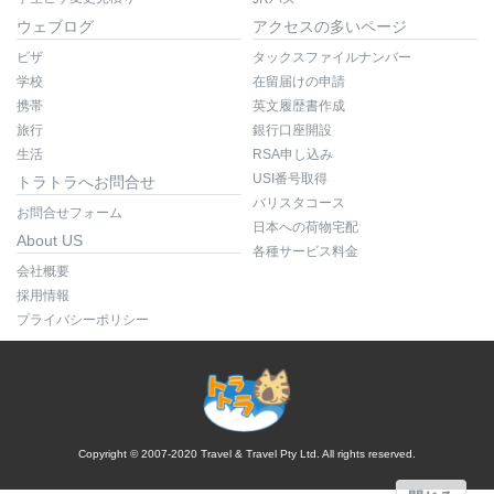
ウェブログ
アクセスの多いページ
ビザ
タックスファイルナンバー
学校
在留届けの申請
携帯
英文履歴書作成
旅行
銀行口座開設
生活
RSA申し込み
USI番号取得
トラトラへお問合せ
バリスタコース
お問合せフォーム
日本への荷物宅配
About US
各種サービス料金
会社概要
採用情報
プライバシーポリシー
Copyright © 2007-2020 Travel & Travel Pty Ltd. All rights reserved.