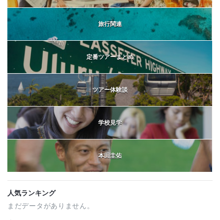
旅行関連
定番ツアーまとめ
ツアー体験談
学校見学
本田圭佑
人気ランキング
まだデータがありません。