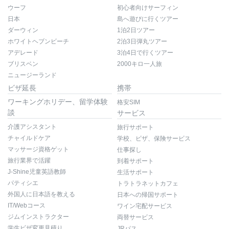
ウーフ
初心者向けサーフィン
日本
島へ遊びに行くツアー
ダーウィン
1泊2日ツアー
ホワイトヘブンビーチ
2泊3日弾丸ツアー
アデレード
3泊4日で行くツアー
ブリスベン
2000キロ一人旅
ニュージーランド
ビザ延長
携帯
ワーキングホリデー、留学体験
格安SIM
談
サービス
介護アシスタント
旅行サポート
チャイルドケア
学校、ビザ、保険サービス
マッサージ資格ゲット
仕事探し
旅行業界で活躍
到着サポート
J-Shine児童英語教師
生活サポート
パティシエ
トラトラネットカフェ
外国人に日本語を教える
日本への帰国サポート
IT/Webコース
ワイン宅配サービス
ジムインストラクター
両替サービス
学生ビザ変更見積り
JRパス