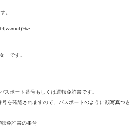
です。
699|wwoof)%>
F女 です。
パスポート番号もしくは運転免許書です。
録番号を確認されますので、パスポートのように顔写真つ
運転免許書の番号