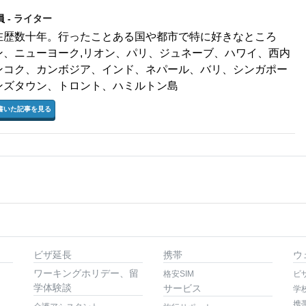
員
- ライター
在歴数十年。行ったことある国や都市で特に好きなところ
ン、ニューヨーク,リオン、パリ、ジュネーブ、ハワイ、西内
ンコク、カンボジア、インド、ネパール、バリ、シンガポー
ンズタウン、トロント、ハミルトン島
書いた記事を見る
ビザ延長
携帯
ウ
ワーキングホリデー、留
格安SIM
ビ
学体験談
サービス
学
携