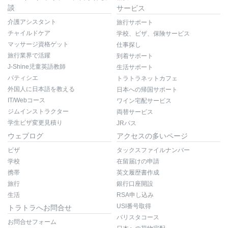
談
サービス
介護アシスタント
旅行サポート
チャイルドケア
学校、ビザ、保険サービス
マッサージ資格ゲット
仕事探し
旅行業界で活躍
到着サポート
J-Shine児童英語教師
生活サポート
パティシエ
トラトラネットカフェ
外国人に日本語を教える
日本への帰国サポート
IT/Webコース
ワイン宅配サービス
ジムインストラクター
両替サービス
学生ビザ変更見積り
JRパス
ウェブログ
アクセスの多いページ
ビザ
タックスファイルナンバー
学校
在留届けの申請
携帯
英文履歴書作成
旅行
銀行口座開設
生活
RSA申し込み
USI番号取得
トラトラへお問合せ
バリスタコース
お問合せフォーム