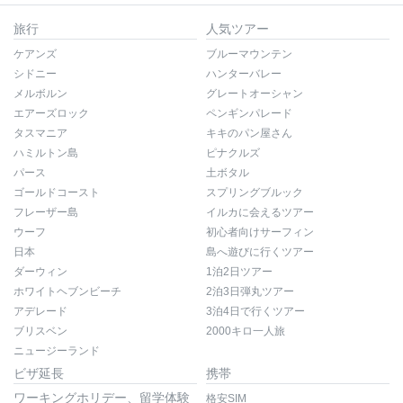
旅行
人気ツアー
ケアンズ
ブルーマウンテン
シドニー
ハンターバレー
メルボルン
グレートオーシャン
エアーズロック
ペンギンパレード
タスマニア
キキのパン屋さん
ハミルトン島
ピナクルズ
パース
土ボタル
ゴールドコースト
スプリングブルック
フレーザー島
イルカに会えるツアー
ウーフ
初心者向けサーフィン
日本
島へ遊びに行くツアー
ダーウィン
1泊2日ツアー
ホワイトヘブンビーチ
2泊3日弾丸ツアー
アデレード
3泊4日で行くツアー
ブリスベン
2000キロ一人旅
ニュージーランド
ビザ延長
携帯
ワーキングホリデー、留学体験
格安SIM