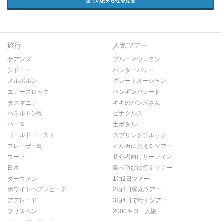
全てのお知らせを見る
旅行
人気ツアー
ケアンズ
ブルーマウンテン
シドニー
ハンターバレー
メルボルン
グレートオーシャン
エアーズロック
ペンギンパレード
タスマニア
キキのパン屋さん
ハミルトン島
ピナクルズ
パース
土ボタル
ゴールドコースト
スプリングブルック
フレーザー島
イルカに会えるツアー
ウーフ
初心者向けサーフィン
日本
島へ遊びに行くツアー
ダーウィン
1泊2日ツアー
ホワイトヘブンビーチ
2泊3日弾丸ツアー
アデレード
3泊4日で行くツアー
ブリスベン
2000キロ一人旅