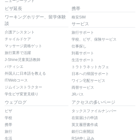
ニュージーランド
ビザ延長
携帯
ワーキングホリデー、留学体験
格安SIM
談
サービス
介護アシスタント
旅行サポート
チャイルドケア
学校、ビザ、保険サービス
マッサージ資格ゲット
仕事探し
旅行業界で活躍
到着サポート
J-Shine児童英語教師
生活サポート
パティシエ
トラトラネットカフェ
外国人に日本語を教える
日本への帰国サポート
IT/Webコース
ワイン宅配サービス
ジムインストラクター
両替サービス
学生ビザ変更見積り
JRパス
ウェブログ
アクセスの多いページ
ビザ
タックスファイルナンバー
学校
在留届けの申請
携帯
英文履歴書作成
旅行
銀行口座開設
生活
RSA申し込み