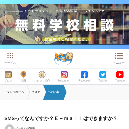
サービス
メニュー
ブログ
地図
スタッフ紹介
Instagram
Facebook
Twitter
Youtube
トラトラホーム
ブログ
この記事
SMSってなんですか？Ｅ－ｍａｉｌはできますか？
ガッデム特派員