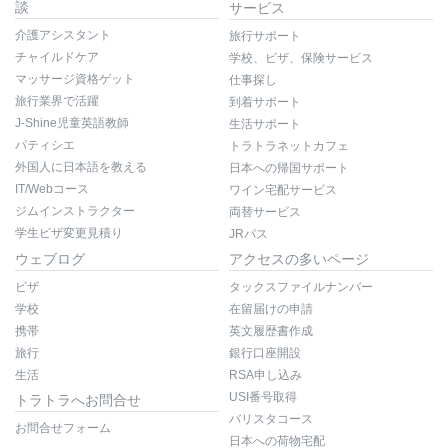
談
サービス
介護アシスタント
旅行サポート
チャイルドケア
学校、ビザ、保険サービス
マッサージ資格ゲット
仕事探し
旅行業界で活躍
到着サポート
J-Shine児童英語教師
生活サポート
パティシエ
トラトラネットカフェ
外国人に日本語を教える
日本への帰国サポート
IT/Webコース
ワイン宅配サービス
ジムインストラクター
両替サービス
学生ビザ変更見積り
JRパス
ウェブログ
アクセスの多いページ
ビザ
タックスファイルナンバー
学校
在留届けの申請
携帯
英文履歴書作成
旅行
銀行口座開設
生活
RSA申し込み
USI番号取得
トラトラへお問合せ
バリスタコース
お問合せフォーム
日本への荷物宅配