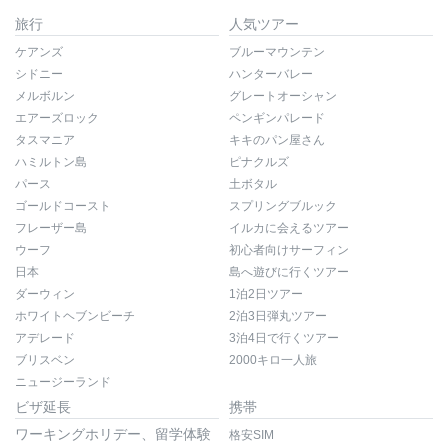
旅行
人気ツアー
ケアンズ
ブルーマウンテン
シドニー
ハンターバレー
メルボルン
グレートオーシャン
エアーズロック
ペンギンパレード
タスマニア
キキのパン屋さん
ハミルトン島
ピナクルズ
パース
土ボタル
ゴールドコースト
スプリングブルック
フレーザー島
イルカに会えるツアー
ウーフ
初心者向けサーフィン
日本
島へ遊びに行くツアー
ダーウィン
1泊2日ツアー
ホワイトヘブンビーチ
2泊3日弾丸ツアー
アデレード
3泊4日で行くツアー
ブリスベン
2000キロ一人旅
ニュージーランド
ビザ延長
携帯
ワーキングホリデー、留学体験
格安SIM