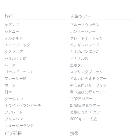
旅行
人気ツアー
ケアンズ
ブルーマウンテン
シドニー
ハンターバレー
メルボルン
グレートオーシャン
エアーズロック
ペンギンパレード
タスマニア
キキのパン屋さん
ハミルトン島
ピナクルズ
パース
土ボタル
ゴールドコースト
スプリングブルック
フレーザー島
イルカに会えるツアー
ウーフ
初心者向けサーフィン
日本
島へ遊びに行くツアー
ダーウィン
1泊2日ツアー
ホワイトヘブンビーチ
2泊3日弾丸ツアー
アデレード
3泊4日で行くツアー
ブリスベン
2000キロ一人旅
ニュージーランド
ビザ延長
携帯