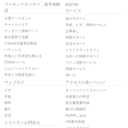
ワーキングホリデー、留学体験
格安SIM
談
サービス
介護アシスタント
旅行サポート
チャイルドケア
学校、ビザ、保険サービス
マッサージ資格ゲット
仕事探し
旅行業界で活躍
到着サポート
J-Shine児童英語教師
生活サポート
パティシエ
トラトラネットカフェ
外国人に日本語を教える
日本への帰国サポート
IT/Webコース
ワイン宅配サービス
ジムインストラクター
両替サービス
学生ビザ変更見積り
JRパス
ウェブログ
アクセスの多いページ
ビザ
タックスファイルナンバー
学校
在留届けの申請
携帯
英文履歴書作成
旅行
銀行口座開設
生活
RSA申し込み
USI番号取得
トラトラへお問合せ
バリスタコース