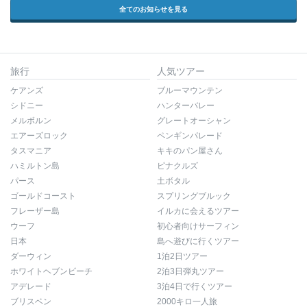
全てのお知らせを見る
旅行
人気ツアー
ケアンズ
ブルーマウンテン
シドニー
ハンターバレー
メルボルン
グレートオーシャン
エアーズロック
ペンギンパレード
タスマニア
キキのパン屋さん
ハミルトン島
ピナクルズ
パース
土ボタル
ゴールドコースト
スプリングブルック
フレーザー島
イルカに会えるツアー
ウーフ
初心者向けサーフィン
日本
島へ遊びに行くツアー
ダーウィン
1泊2日ツアー
ホワイトヘブンビーチ
2泊3日弾丸ツアー
アデレード
3泊4日で行くツアー
ブリスベン
2000キロ一人旅