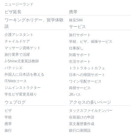
ニュージーランド
ビザ延長
携帯
ワーキングホリデー、留学体験
格安SIM
談
サービス
介護アシスタント
旅行サポート
チャイルドケア
学校、ビザ、保険サービス
マッサージ資格ゲット
仕事探し
旅行業界で活躍
到着サポート
J-Shine児童英語教師
生活サポート
パティシエ
トラトラネットカフェ
外国人に日本語を教える
日本への帰国サポート
IT/Webコース
ワイン宅配サービス
ジムインストラクター
両替サービス
学生ビザ変更見積り
JRパス
ウェブログ
アクセスの多いページ
ビザ
タックスファイルナンバー
学校
在留届けの申請
携帯
英文履歴書作成
旅行
銀行口座開設