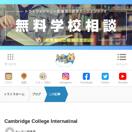
サービス
メニュー
ブログ
地図
スタッフ紹介
Instagram
Facebook
Twitter
Youtube
トラトラホーム
ブログ
この記事
Cambridge College Internatinal
ガッデム特派員