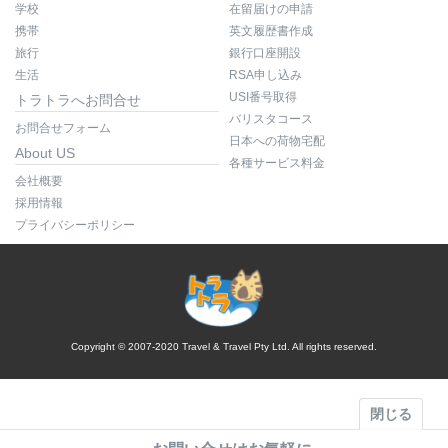
学校
在留届けの申請
携帯
英文履歴書作成
旅行
銀行口座開設
生活
RSA申し込み
USI番号取得
トラトラへお問合せ
バリスタコース
お問合せフォーム
日本への荷物宅配
About US
各種サービス料金
会社概要
採用情報
プライバシーポリシー
Copyright © 2007-2020 Travel & Travel Pty Ltd. All rights reserved.
閉じる