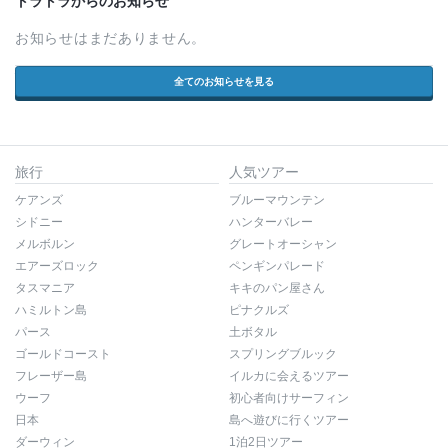
トラトラからのお知らせ
お知らせはまだありません。
全てのお知らせを見る
旅行
人気ツアー
ケアンズ
ブルーマウンテン
シドニー
ハンターバレー
メルボルン
グレートオーシャン
エアーズロック
ペンギンパレード
タスマニア
キキのパン屋さん
ハミルトン島
ピナクルズ
パース
土ボタル
ゴールドコースト
スプリングブルック
フレーザー島
イルカに会えるツアー
ウーフ
初心者向けサーフィン
日本
島へ遊びに行くツアー
ダーウィン
1泊2日ツアー