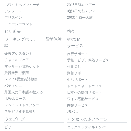
ホワイトヘブンビーチ
2泊3日弾丸ツアー
アデレード
3泊4日で行くツアー
ブリスベン
2000キロ一人旅
ニュージーランド
ビザ延長
携帯
ワーキングホリデー、留学体験
格安SIM
談
サービス
介護アシスタント
旅行サポート
チャイルドケア
学校、ビザ、保険サービス
マッサージ資格ゲット
仕事探し
旅行業界で活躍
到着サポート
J-Shine児童英語教師
生活サポート
パティシエ
トラトラネットカフェ
外国人に日本語を教える
日本への帰国サポート
IT/Webコース
ワイン宅配サービス
ジムインストラクター
両替サービス
学生ビザ変更見積り
JRパス
ウェブログ
アクセスの多いページ
ビザ
タックスファイルナンバー