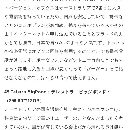
トバージョン。オプタスはオーストラリアで2番目に大き
な通信網を持っているため、回線も安定していて、携帯な
どとのコンボプランがお勧め。携帯を持っている人がその
ままインターネットを申し込んでいることとブランドの力
がとても強力。日本で言うAUのような人気です。トラトラ
の携帯電話はオプタス回線を利用するのでどこでも携帯電
話が通じます。ボーダフォンなどシドニー市内などでもち
ょっと路地に入ると回線が悪くなって「ざーざー」って話
せなくなるので、はっきり言って使えません。
#5 Telstra BigPond：テレストラ ビッグポンド：
（$59.90で12GB）
オーストラリアの国有通信会社：主にビジネスマン向け。
料金は文句なしで高い！ユーザーのことなんかまったく考
えていない。国が保有している会社だから潰れる事は無い