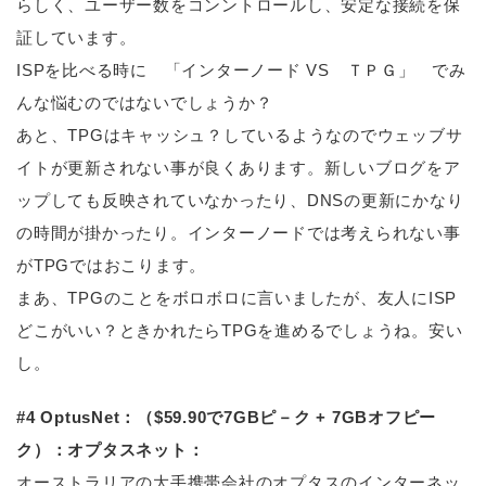
らしく、ユーザー数をコンントロールし、安定な接続を保
証しています。
ISPを比べる時に 「インターノード VS ＴＰＧ」 でみ
んな悩むのではないでしょうか？
あと、TPGはキャッシュ？しているようなのでウェッブサ
イトが更新されない事が良くあります。新しいブログをア
ップしても反映されていなかったり、DNSの更新にかなり
の時間が掛かったり。インターノードでは考えられない事
がTPGではおこります。
まあ、TPGのことをボロボロに言いましたが、友人にISP
どこがいい？ときかれたらTPGを進めるでしょうね。安い
し。
#4 OptusNet：（$59.90で7GBピ－ク + 7GBオフピー
ク）：オプタスネット：
オーストラリアの大手携帯会社のオプタスのインターネッ