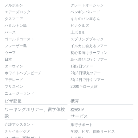
メルボルン
グレートオーシャン
エアーズロック
ペンギンパレード
タスマニア
キキのパン屋さん
ハミルトン島
ピナクルズ
パース
土ボタル
ゴールドコースト
スプリングブルック
フレーザー島
イルカに会えるツアー
ウーフ
初心者向けサーフィン
日本
島へ遊びに行くツアー
ダーウィン
1泊2日ツアー
ホワイトヘブンビーチ
2泊3日弾丸ツアー
アデレード
3泊4日で行くツアー
ブリスベン
2000キロ一人旅
ニュージーランド
ビザ延長
携帯
ワーキングホリデー、留学体験
格安SIM
談
サービス
介護アシスタント
旅行サポート
チャイルドケア
学校、ビザ、保険サービス
マッサージ資格ゲット