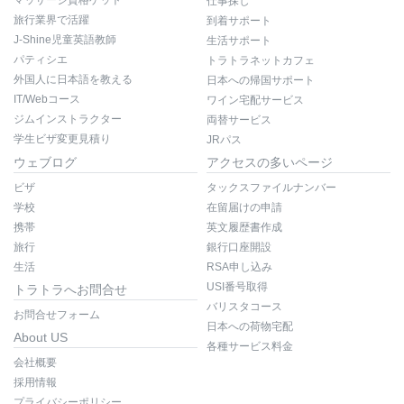
仕事探し
旅行業界で活躍
到着サポート
J-Shine児童英語教師
生活サポート
パティシエ
トラトラネットカフェ
外国人に日本語を教える
日本への帰国サポート
IT/Webコース
ワイン宅配サービス
ジムインストラクター
両替サービス
学生ビザ変更見積り
JRパス
ウェブログ
アクセスの多いページ
ビザ
タックスファイルナンバー
学校
在留届けの申請
携帯
英文履歴書作成
旅行
銀行口座開設
生活
RSA申し込み
USI番号取得
トラトラへお問合せ
バリスタコース
お問合せフォーム
日本への荷物宅配
About US
各種サービス料金
会社概要
採用情報
プライバシーポリシー