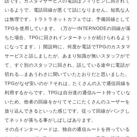
話です。カスタマサービスの電話はフィリピンに回されて
いるようで、電話回線が悪くて話になりません。短気な人
は無理です。トラトラネットカフェでは、予備回線として
TPGを使用しています。（万が一INTERNODEの回線が落
ちた場合、TPGに回されインターネットが続けられるよう
になってます。）開設時に、何度か電話でTPGのカスタマ
サービスと話しましたが、あまり知識が無いスタッフがで
て、すぐ別のスタッフに回され、話している途中に電話が
切れる…まあうわさに聞いていたとおりだと思いました。
TPGがなぜ安いのか？それは、たくさんの人で通信回線を
利用するからです。TPGは自分達の通信ルート持っていな
いため、他者の回線をかりてそこにたくさんのユーザーを
放り込んできるといった感じです。従って回線がパンクし
てネットが落ちる事がしばしばあります。
その点インターノードは、独自の通信ルートを持っている