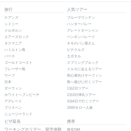
旅行
人気ツアー
ケアンズ
ブルーマウンテン
シドニー
ハンターバレー
メルボルン
グレートオーシャン
エアーズロック
ペンギンパレード
タスマニア
キキのパン屋さん
ハミルトン島
ピナクルズ
パース
土ボタル
ゴールドコースト
スプリングブルック
フレーザー島
イルカに会えるツアー
ウーフ
初心者向けサーフィン
日本
島へ遊びに行くツアー
ダーウィン
1泊2日ツアー
ホワイトヘブンビーチ
2泊3日弾丸ツアー
アデレード
3泊4日で行くツアー
ブリスベン
2000キロ一人旅
ニュージーランド
ビザ延長
携帯
ワーキングホリデー、留学体験
格安SIM