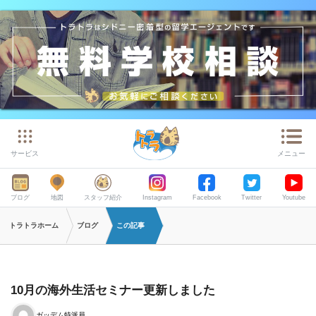
サービス
メニュー
ブログ
地図
スタッフ紹介
Instagram
Facebook
Twitter
Youtube
トラトラホーム
ブログ
この記事
10月の海外生活セミナー更新しました
ガッデム特派員