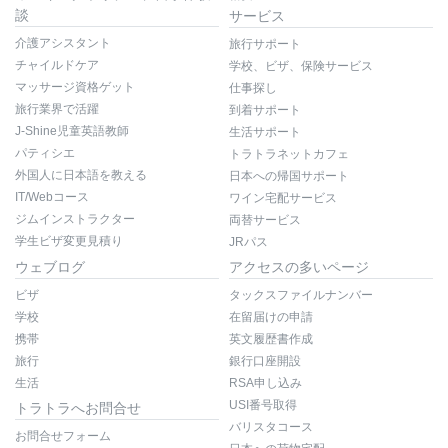
談
サービス
介護アシスタント
旅行サポート
チャイルドケア
学校、ビザ、保険サービス
マッサージ資格ゲット
仕事探し
旅行業界で活躍
到着サポート
J-Shine児童英語教師
生活サポート
パティシエ
トラトラネットカフェ
外国人に日本語を教える
日本への帰国サポート
IT/Webコース
ワイン宅配サービス
ジムインストラクター
両替サービス
学生ビザ変更見積り
JRパス
ウェブログ
アクセスの多いページ
ビザ
タックスファイルナンバー
学校
在留届けの申請
携帯
英文履歴書作成
旅行
銀行口座開設
生活
RSA申し込み
USI番号取得
トラトラへお問合せ
バリスタコース
お問合せフォーム