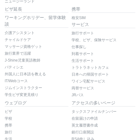
ニュージーランド
ビザ延長
携帯
ワーキングホリデー、留学体験
格安SIM
談
サービス
介護アシスタント
旅行サポート
チャイルドケア
学校、ビザ、保険サービス
マッサージ資格ゲット
仕事探し
旅行業界で活躍
到着サポート
J-Shine児童英語教師
生活サポート
パティシエ
トラトラネットカフェ
外国人に日本語を教える
日本への帰国サポート
IT/Webコース
ワイン宅配サービス
ジムインストラクター
両替サービス
学生ビザ変更見積り
JRパス
ウェブログ
アクセスの多いページ
ビザ
タックスファイルナンバー
学校
在留届けの申請
携帯
英文履歴書作成
旅行
銀行口座開設
生活
RSA申し込み