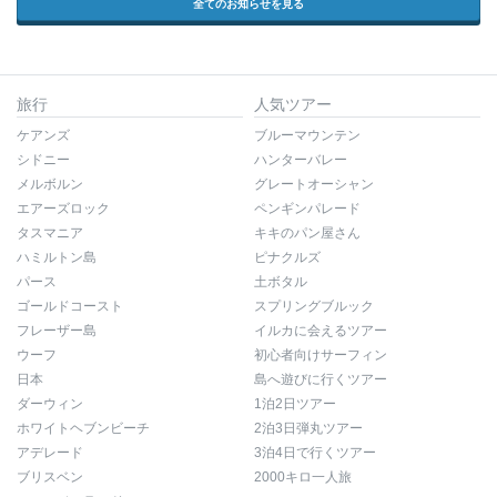
全てのお知らせを見る
旅行
人気ツアー
ケアンズ
ブルーマウンテン
シドニー
ハンターバレー
メルボルン
グレートオーシャン
エアーズロック
ペンギンパレード
タスマニア
キキのパン屋さん
ハミルトン島
ピナクルズ
パース
土ボタル
ゴールドコースト
スプリングブルック
フレーザー島
イルカに会えるツアー
ウーフ
初心者向けサーフィン
日本
島へ遊びに行くツアー
ダーウィン
1泊2日ツアー
ホワイトヘブンビーチ
2泊3日弾丸ツアー
アデレード
3泊4日で行くツアー
ブリスベン
2000キロ一人旅