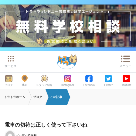
サービス
メニュー
ブログ
地図
スタッフ紹介
Instagram
Facebook
Twitter
Youtube
トラトラホーム
ブログ
この記事
電車の切符は正しく使って下さいね
ガッデム特派員