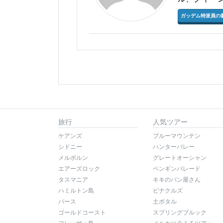
ガッデム特派員の
旅行
人気ツアー
ケアンズ
ブルーマウンテン
シドニー
ハンターバレー
メルボルン
グレートオーシャン
エアーズロック
ペンギンパレード
タスマニア
キキのパン屋さん
ハミルトン島
ピナクルズ
パース
土ボタル
ゴールドコースト
スプリングブルック