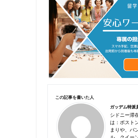
この記事を書いた人
ガッデム特派
シドニー滞
は：ボスト
まりや、バ
ル、クイー