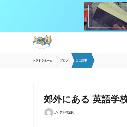
トラトラホーム
ブログ
この記事
郊外にある 英語学
ガッデム特派員