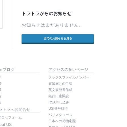
トラトラからのお知らせ
お知らせはまだありません。
全てのお知らせを見る
ェブログ
アクセスの多いページ
ザ
タックスファイルナンバー
校
在留届けの申請
帯
英文履歴書作成
行
銀行口座開設
活
RSA申し込み
USI番号取得
ラトラへお問合せ
バリスタコース
問合せフォーム
日本への荷物宅配
out US