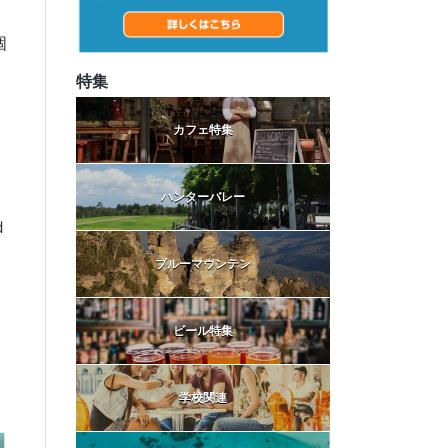
個
特集
カフェ特集
ハンターバレー
ｄ
。
ブルーマウンテン
ビール特集
学校関連