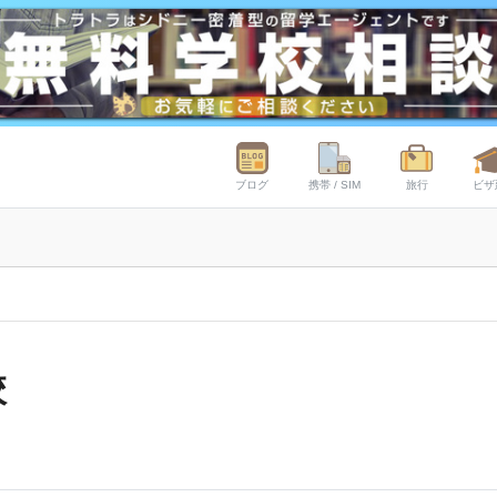
ブログ
携帯 / SIM
旅行
ビザ
校