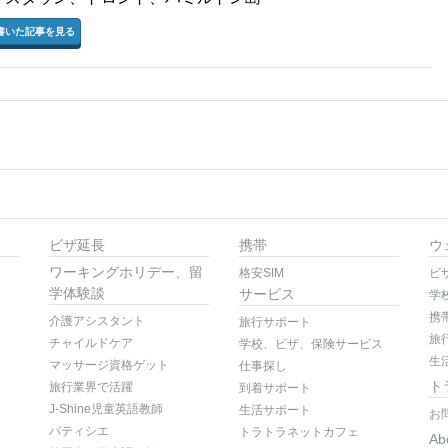
書いた記事を見る
ビザ延長
携帯
ウ
ワーキングホリデー、留
格安SIM
ビ
学体験談
サービス
学
携
介護アシスタント
旅行サポート
旅
チャイルドケア
学校、ビザ、保険サービス
生
マッサージ資格ゲット
仕事探し
ト
旅行業界で活躍
到着サポート
J-Shine児童英語教師
生活サポート
お
パティシエ
トラトラネットカフェ
Ab