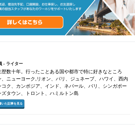
員
- ライター
在歴数十年。行ったことある国や都市で特に好きなところ
ン、ニューヨーク,リオン、パリ、ジュネーブ、ハワイ、西内
ンコク、カンボジア、インド、ネパール、バリ、シンガポー
ンズタウン、トロント、ハミルトン島
書いた記事を見る