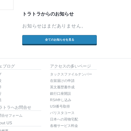
トラトラからのお知らせ
お知らせはまだありません。
全てのお知らせを見る
ェブログ
アクセスの多いページ
ザ
タックスファイルナンバー
校
在留届けの申請
帯
英文履歴書作成
行
銀行口座開設
活
RSA申し込み
USI番号取得
ラトラへお問合せ
バリスタコース
問合せフォーム
日本への荷物宅配
out US
各種サービス料金
社概要