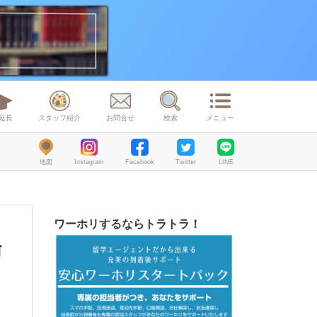
延長
スタッフ紹介
お問合せ
検索
メニュー
地図
Instagram
Facebook
Twitter
LINE
ワーホリするならトラトラ！
場