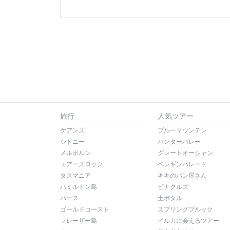
旅行
人気ツアー
ケアンズ
ブルーマウンテン
シドニー
ハンターバレー
メルボルン
グレートオーシャン
エアーズロック
ペンギンパレード
タスマニア
キキのパン屋さん
ハミルトン島
ピナクルズ
パース
土ボタル
ゴールドコースト
スプリングブルック
フレーザー島
イルカに会えるツアー