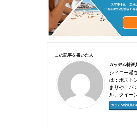
この記事を書いた人
ガッデム特派
シドニー滞
は：ボスト
まりや、バ
ル、クイー
ガッデム特派員の