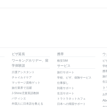
ビザ延長
携帯
ウ
ワーキングホリデー、留
格安SIM
ビ
学体験談
サービス
学
携
介護アシスタント
旅行サポート
旅
チャイルドケア
学校、ビザ、保険サービス
生
マッサージ資格ゲット
仕事探し
ト
旅行業界で活躍
到着サポート
J-Shine児童英語教師
生活サポート
お
パティシエ
トラトラネットカフェ
Ab
外国人に日本語を教える
日本への帰国サポート
会