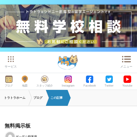
サービス
メニュー
ブログ
地図
スタッフ紹介
Instagram
Facebook
Twitter
Youtube
トラトラホーム
ブログ
この記事
無料掲示板
ガッデム特派員