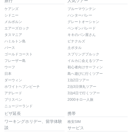
旅行
人気ツアー
ケアンズ
ブルーマウンテン
シドニー
ハンターバレー
メルボルン
グレートオーシャン
エアーズロック
ペンギンパレード
タスマニア
キキのパン屋さん
ハミルトン島
ピナクルズ
パース
土ボタル
ゴールドコースト
スプリングブルック
フレーザー島
イルカに会えるツアー
ウーフ
初心者向けサーフィン
日本
島へ遊びに行くツアー
ダーウィン
1泊2日ツアー
ホワイトヘブンビーチ
2泊3日弾丸ツアー
アデレード
3泊4日で行くツアー
ブリスベン
2000キロ一人旅
ニュージーランド
ビザ延長
携帯
ワーキングホリデー、留学体験
格安SIM
談
サービス