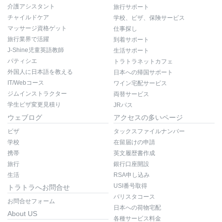
介護アシスタント
旅行サポート
チャイルドケア
学校、ビザ、保険サービス
マッサージ資格ゲット
仕事探し
旅行業界で活躍
到着サポート
J-Shine児童英語教師
生活サポート
パティシエ
トラトラネットカフェ
外国人に日本語を教える
日本への帰国サポート
IT/Webコース
ワイン宅配サービス
ジムインストラクター
両替サービス
学生ビザ変更見積り
JRパス
ウェブログ
アクセスの多いページ
ビザ
タックスファイルナンバー
学校
在留届けの申請
携帯
英文履歴書作成
旅行
銀行口座開設
生活
RSA申し込み
USI番号取得
トラトラへお問合せ
バリスタコース
お問合せフォーム
日本への荷物宅配
About US
各種サービス料金