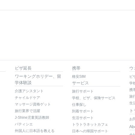
ビザ延長
携帯
ウ
ワーキングホリデー、留
格安SIM
ビ
学体験談
サービス
学
携
介護アシスタント
旅行サポート
旅
チャイルドケア
学校、ビザ、保険サービス
生
マッサージ資格ゲット
仕事探し
ト
旅行業界で活躍
到着サポート
J-Shine児童英語教師
生活サポート
お
パティシエ
トラトラネットカフェ
Ab
外国人に日本語を教える
日本への帰国サポート
会