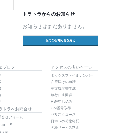
トラトラからのお知らせ
お知らせはまだありません。
全てのお知らせを見る
ェブログ
アクセスの多いページ
ザ
タックスファイルナンバー
校
在留届けの申請
帯
英文履歴書作成
行
銀行口座開設
活
RSA申し込み
USI番号取得
ラトラへお問合せ
バリスタコース
問合せフォーム
日本への荷物宅配
out US
各種サービス料金
社概要