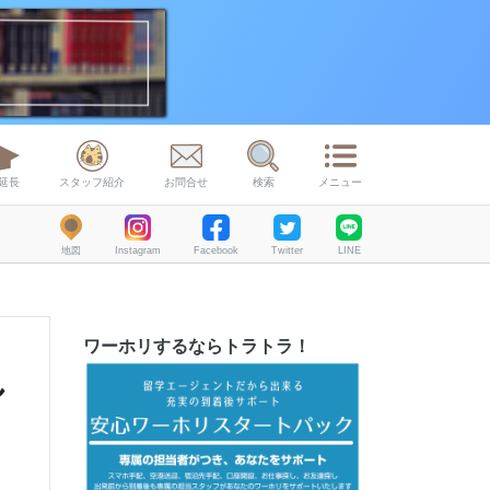
延長
スタッフ紹介
お問合せ
検索
メニュー
地図
Instagram
Facebook
Twitter
LINE
ワーホリするならトラトラ！
し