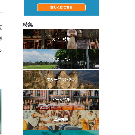
特集
費
保
カフェ特集
も
ハンターバレー
ブルーマウンテン
ビール特集
学校関連