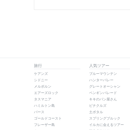
旅行
人気ツアー
ケアンズ
ブルーマウンテン
シドニー
ハンターバレー
メルボルン
グレートオーシャン
エアーズロック
ペンギンパレード
タスマニア
キキのパン屋さん
ハミルトン島
ピナクルズ
パース
土ボタル
ゴールドコースト
スプリングブルック
フレーザー島
イルカに会えるツアー