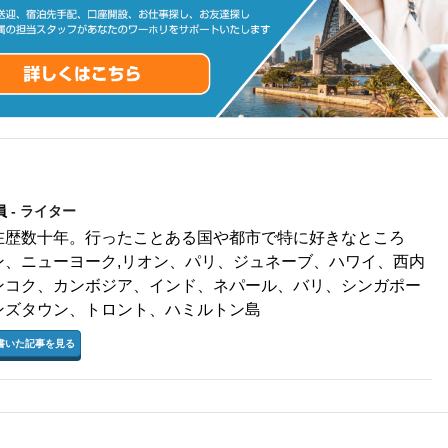
員
- ライター
在歴数十年。行ったことある国や都市で特に好きなところ
ン、ニューヨーク,リオン、パリ、ジュネーブ、ハワイ、西内
ンコク、カンボジア、インド、ネパール、バリ、シンガポー
ンズタウン、トロント、ハミルトン島
書いた記事を見る