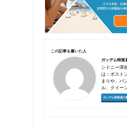
この記事を書いた人
ガッデム特派
シドニー滞
は：ボスト
まりや、バ
ル、クイー
ガッデム特派員の