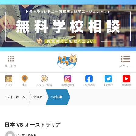
サービス
メニュー
ブログ
地図
スタッフ紹介
Instagram
Facebook
Twitter
Youtube
トラトラホーム
ブログ
この記事
日本 VS オーストラリア
ガッデム特派員