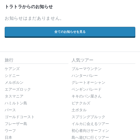
トラトラからのお知らせ
お知らせはまだありません。
全てのお知らせを見る
旅行
人気ツアー
ケアンズ
ブルーマウンテン
シドニー
ハンターバレー
メルボルン
グレートオーシャン
エアーズロック
ペンギンパレード
タスマニア
キキのパン屋さん
ハミルトン島
ピナクルズ
パース
土ボタル
ゴールドコースト
スプリングブルック
フレーザー島
イルカに会えるツアー
ウーフ
初心者向けサーフィン
日本
島へ遊びに行くツアー