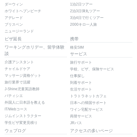
ダーウィン
1泊2日ツアー
ホワイトヘブンビーチ
2泊3日弾丸ツアー
アデレード
3泊4日で行くツアー
ブリスベン
2000キロ一人旅
ニュージーランド
ビザ延長
携帯
ワーキングホリデー、留学体験
格安SIM
談
サービス
介護アシスタント
旅行サポート
チャイルドケア
学校、ビザ、保険サービス
マッサージ資格ゲット
仕事探し
旅行業界で活躍
到着サポート
J-Shine児童英語教師
生活サポート
パティシエ
トラトラネットカフェ
外国人に日本語を教える
日本への帰国サポート
IT/Webコース
ワイン宅配サービス
ジムインストラクター
両替サービス
学生ビザ変更見積り
JRパス
ウェブログ
アクセスの多いページ