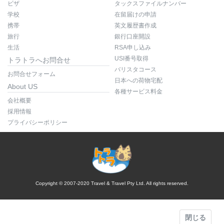
ビザ
タックスファイルナンバー
学校
在留届けの申請
携帯
英文履歴書作成
旅行
銀行口座開設
生活
RSA申し込み
USI番号取得
トラトラへお問合せ
バリスタコース
お問合せフォーム
日本への荷物宅配
About US
各種サービス料金
会社概要
採用情報
プライバシーポリシー
Copyright © 2007-2020 Travel & Travel Pty Ltd. All rights reserved.
閉じる