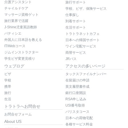
介護アシスタント
旅行サポート
チャイルドケア
学校、ビザ、保険サービス
マッサージ資格ゲット
仕事探し
旅行業界で活躍
到着サポート
J-Shine児童英語教師
生活サポート
パティシエ
トラトラネットカフェ
外国人に日本語を教える
日本への帰国サポート
IT/Webコース
ワイン宅配サービス
ジムインストラクター
両替サービス
学生ビザ変更見積り
JRパス
ウェブログ
アクセスの多いページ
ビザ
タックスファイルナンバー
学校
在留届けの申請
携帯
英文履歴書作成
旅行
銀行口座開設
生活
RSA申し込み
USI番号取得
トラトラへお問合せ
バリスタコース
お問合せフォーム
日本への荷物宅配
About US
各種サービス料金