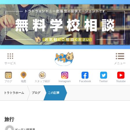
サービス
メニュー
ブログ
地図
スタッフ紹介
Instagram
Facebook
Twitter
Youtube
トラトラホーム
ブログ
この記事
旅行
ガッデム特派員