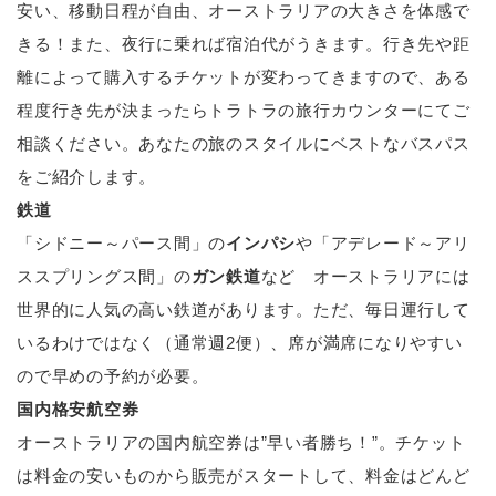
安い、移動日程が自由、オーストラリアの大きさを体感で
きる！また、夜行に乗れば宿泊代がうきます。行き先や距
離によって購入するチケットが変わってきますので、ある
程度行き先が決まったらトラトラの旅行カウンターにてご
相談ください。あなたの旅のスタイルにベストなバスパス
をご紹介します。
鉄道
「シドニー～パース間」の
インパシ
や「アデレード～アリ
ススプリングス間」の
ガン鉄道
など オーストラリアには
世界的に人気の高い鉄道があります。ただ、毎日運行して
いるわけではなく（通常週2便）、席が満席になりやすい
ので早めの予約が必要。
国内格安航空券
オーストラリアの国内航空券は”早い者勝ち！”。チケット
は料金の安いものから販売がスタートして、料金はどんど