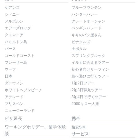
ケアンズ
ブルーマウンテン
シドニー
ハンターバレー
メルボルン
グレートオーシャン
エアーズロック
ペンギンパレード
タスマニア
キキのパン屋さん
ハミルトン島
ピナクルズ
パース
土ボタル
ゴールドコースト
スプリングブルック
フレーザー島
イルカに会えるツアー
ウーフ
初心者向けサーフィン
日本
島へ遊びに行くツアー
ダーウィン
1泊2日ツアー
ホワイトヘブンビーチ
2泊3日弾丸ツアー
アデレード
3泊4日で行くツアー
ブリスベン
2000キロ一人旅
ニュージーランド
ビザ延長
携帯
ワーキングホリデー、留学体験
格安SIM
談
サービス