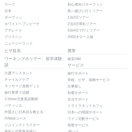
ウーフ
初心者向けサーフィン
日本
島へ遊びに行くツアー
ダーウィン
1泊2日ツアー
ホワイトヘブンビーチ
2泊3日弾丸ツアー
アデレード
3泊4日で行くツアー
ブリスベン
2000キロ一人旅
ニュージーランド
ビザ延長
携帯
ワーキングホリデー、留学体験
格安SIM
談
サービス
介護アシスタント
旅行サポート
チャイルドケア
学校、ビザ、保険サービス
マッサージ資格ゲット
仕事探し
旅行業界で活躍
到着サポート
J-Shine児童英語教師
生活サポート
パティシエ
トラトラネットカフェ
外国人に日本語を教える
日本への帰国サポート
IT/Webコース
ワイン宅配サービス
ジムインストラクター
両替サービス
学生ビザ変更見積り
JRパス