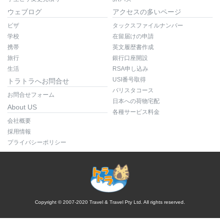
ウェブログ
アクセスの多いページ
ビザ
タックスファイルナンバー
学校
在留届けの申請
携帯
英文履歴書作成
旅行
銀行口座開設
生活
RSA申し込み
USI番号取得
トラトラへお問合せ
バリスタコース
お問合せフォーム
日本への荷物宅配
About US
各種サービス料金
会社概要
採用情報
プライバシーポリシー
Copyright © 2007-2020 Travel & Travel Pty Ltd. All rights reserved.