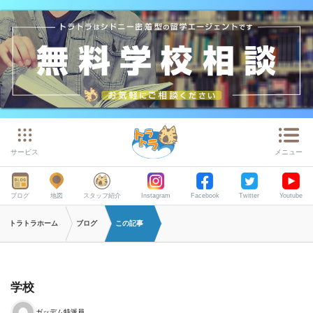
サービス
メニュー
ブログ
地図
スタッフ紹介
Instagram
Facebook
Twitter
Youtube
トラトラホーム
ブログ
この記事
学校
ガッデム特派員