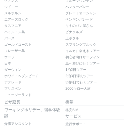
ケアンズ
ブルーマウンテン
シドニー
ハンターバレー
メルボルン
グレートオーシャン
エアーズロック
ペンギンパレード
タスマニア
キキのパン屋さん
ハミルトン島
ピナクルズ
パース
土ボタル
ゴールドコースト
スプリングブルック
フレーザー島
イルカに会えるツアー
ウーフ
初心者向けサーフィン
日本
島へ遊びに行くツアー
ダーウィン
1泊2日ツアー
ホワイトヘブンビーチ
2泊3日弾丸ツアー
アデレード
3泊4日で行くツアー
ブリスベン
2000キロ一人旅
ニュージーランド
ビザ延長
携帯
ワーキングホリデー、留学体験
格安SIM
談
サービス
介護アシスタント
旅行サポート