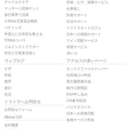
チャイルドケア
学校、ビザ、保険サービス
マッサージ資格ゲット
仕事探し
旅行業界で活躍
到着サポート
J-Shine児童英語教師
生活サポート
パティシエ
トラトラネットカフェ
外国人に日本語を教える
日本への帰国サポート
IT/Webコース
ワイン宅配サービス
ジムインストラクター
両替サービス
学生ビザ変更見積り
JRパス
ウェブログ
アクセスの多いページ
ビザ
タックスファイルナンバー
学校
在留届けの申請
携帯
英文履歴書作成
旅行
銀行口座開設
生活
RSA申し込み
USI番号取得
トラトラへお問合せ
バリスタコース
お問合せフォーム
日本への荷物宅配
About US
各種サービス料金
会社概要