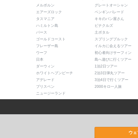
メルボルン
グレートオーシャン
エアーズロック
ペンギンパレード
タスマニア
キキのパン屋さん
ハミルトン島
ピナクルズ
パース
土ボタル
ゴールドコースト
スプリングブルック
フレーザー島
イルカに会えるツアー
ウーフ
初心者向けサーフィン
日本
島へ遊びに行くツアー
ダーウィン
1泊2日ツアー
ホワイトヘブンビーチ
2泊3日弾丸ツアー
アデレード
3泊4日で行くツアー
ブリスベン
2000キロ一人旅
ニュージーランド
ウェ