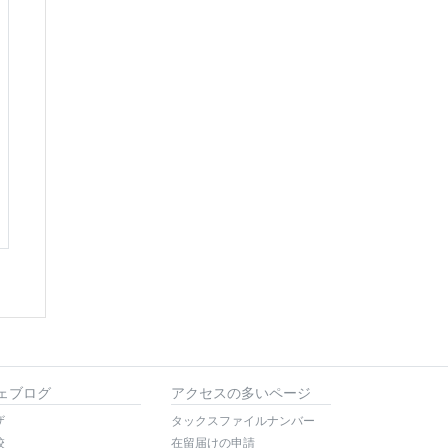
ェブログ
アクセスの多いページ
ザ
タックスファイルナンバー
校
在留届けの申請