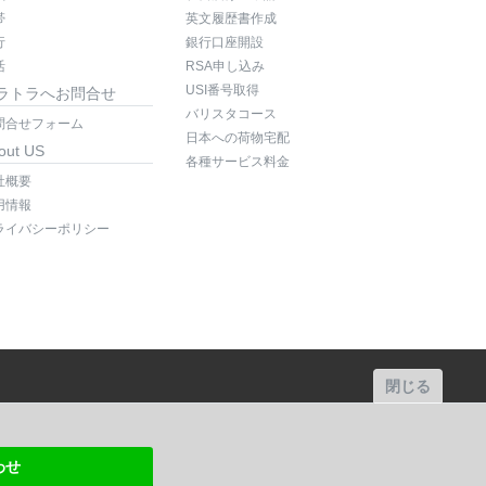
帯
英文履歴書作成
行
銀行口座開設
活
RSA申し込み
USI番号取得
ラトラへお問合せ
バリスタコース
問合せフォーム
日本への荷物宅配
out US
各種サービス料金
社概要
用情報
ライバシーポリシー
閉じる
わせ