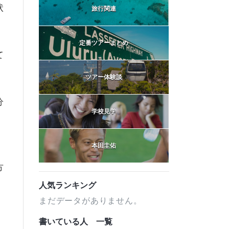
状
旅行関連
定番ツアーまとめ
て
ツアー体験談
分
学校見学
本田圭佑
方
人気ランキング
まだデータがありません。
書いている人 一覧