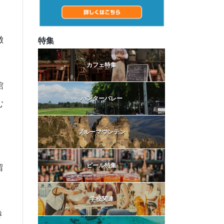
徴
特集
カフェ特集
館
ハンターバレー
む
ブルーマウンテン
ビール特集
留
学校関連
き