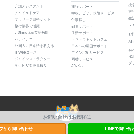
携
介護アシスタント
旅行サポート
旅
チャイルドケア
学校、ビザ、保険サービス
生
マッサージ資格ゲット
仕事探し
ト
旅行業界で活躍
到着サポート
J-Shine児童英語教師
生活サポート
お
パティシエ
トラトラネットカフェ
Ab
外国人に日本語を教える
日本への帰国サポート
会
IT/Webコース
ワイン宅配サービス
採
ジムインストラクター
両替サービス
プ
学生ビザ変更見積り
JRパス
お問い合せはお気軽に
Copyright © 2007-2020 Travel & Travel Pty Ltd. All rights reserved.
ブから問い合わせ
LINEで問い合