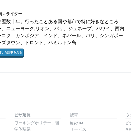
員
- ライター
在歴数十年。行ったことある国や都市で特に好きなところ
ン、ニューヨーク,リオン、パリ、ジュネーブ、ハワイ、西内
ンコク、カンボジア、インド、ネパール、バリ、シンガポー
ンズタウン、トロント、ハミルトン島
書いた記事を見る
ビザ延長
携帯
ウ
ワーキングホリデー、留
格安SIM
ビ
学体験談
サービス
学