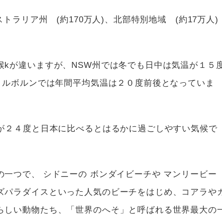
トラリア州 (約170万人)、北部特別地域 (約17万人)
候kが違いますが、NSW州では冬でも日中は気温が１５
のメルボルンでは年間平均気温は２０度前後となっていま
温が２４度と日本に比べるとはるかに過ごしやすい気候で
一つで、 シドニーの ボンダイビーチや マンリービー
ズパラダイスといった人気のビーチをはじめ、コアラや
らしい動物たち、「世界のへそ」と呼ばれる世界最大の