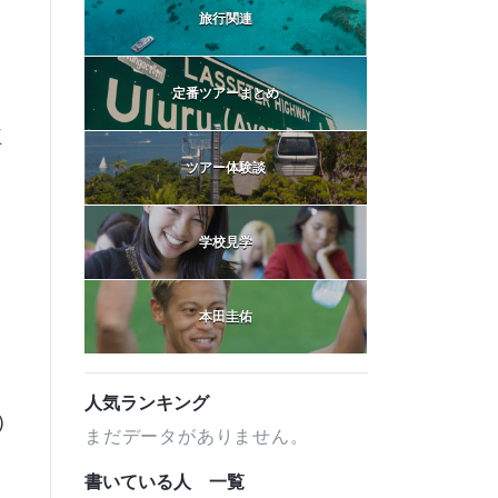
旅行関連
・
定番ツアーまとめ
王
ツアー体験談
学校見学
本田圭佑
人気ランキング
)
まだデータがありません。
書いている人 一覧