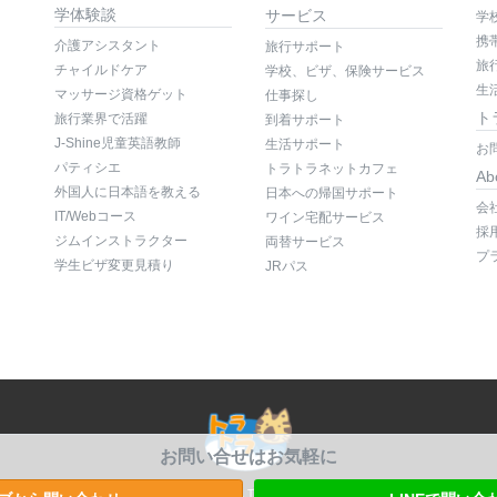
学体験談
サービス
学
携
介護アシスタント
旅行サポート
旅
チャイルドケア
学校、ビザ、保険サービス
生
マッサージ資格ゲット
仕事探し
ト
旅行業界で活躍
到着サポート
J-Shine児童英語教師
生活サポート
お
パティシエ
トラトラネットカフェ
Ab
外国人に日本語を教える
日本への帰国サポート
会
IT/Webコース
ワイン宅配サービス
採
ジムインストラクター
両替サービス
プ
学生ビザ変更見積り
JRパス
お問い合せはお気軽に
Copyright © 2007-2020 Travel & Travel Pty Ltd. All rights reserved.