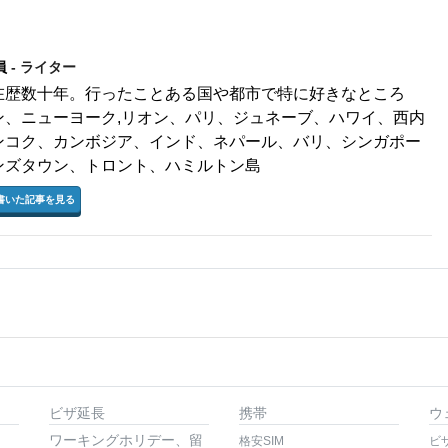
員
- ライター
在歴数十年。行ったことある国や都市で特に好きなところ
ン、ニューヨーク,リオン、パリ、ジュネーブ、ハワイ、西内
ンコク、カンボジア、インド、ネパール、バリ、シンガポー
ンズタウン、トロント、ハミルトン島
書いた記事を見る
ビザ延長
携帯
ウ
ワーキングホリデー、留
格安SIM
ビ