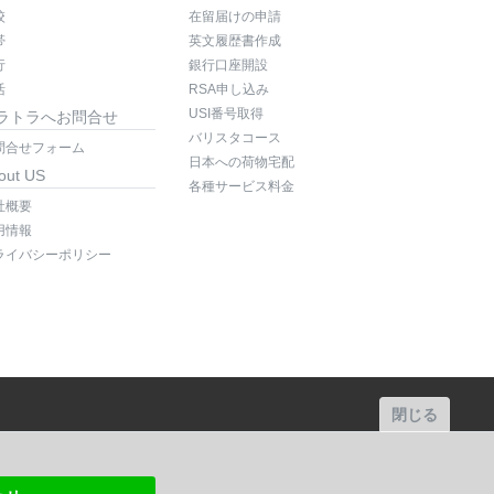
校
在留届けの申請
帯
英文履歴書作成
行
銀行口座開設
活
RSA申し込み
USI番号取得
ラトラへお問合せ
バリスタコース
問合せフォーム
日本への荷物宅配
out US
各種サービス料金
社概要
用情報
ライバシーポリシー
閉じる