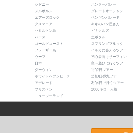
シドニー
ハンターバレー
メルボルン
グレートオーシャン
エアーズロック
ペンギンパレード
タスマニア
キキのパン屋さん
ハミルトン島
ピナクルズ
パース
土ボタル
ゴールドコースト
スプリングブルック
フレーザー島
イルカに会えるツアー
ウーフ
初心者向けサーフィン
日本
島へ遊びに行くツアー
ダーウィン
1泊2日ツアー
ホワイトヘブンビーチ
2泊3日弾丸ツアー
アデレード
3泊4日で行くツアー
ブリスベン
2000キロ一人旅
ニュージーランド