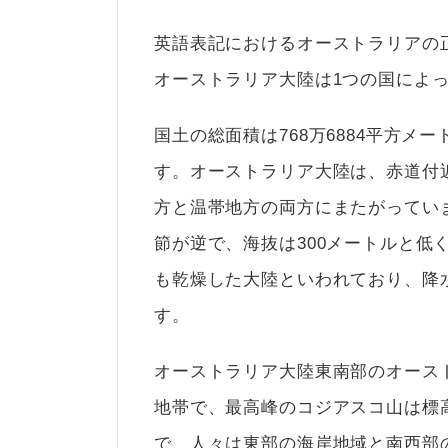
英語表記におけるオーストラリアの正式名称は
オーストラリア大陸は1つの国によ
国土の総面積は768万6884平方メ
す。オーストラリア大陸は、赤道付
方と温帯地方の両方にまたがってい
節が逆で、海抜は300メートルと低
も乾燥した大陸といわれており、降水
す。
オーストラリア大陸東南部のオースト
地帯で、最高峰のコジアスコ山は標高
で、人々は東部の海岸地域と南西部