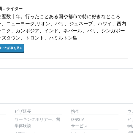
員
- ライター
在歴数十年。行ったことある国や都市で特に好きなところ
ン、ニューヨーク,リオン、パリ、ジュネーブ、ハワイ、西内
ンコク、カンボジア、インド、ネパール、バリ、シンガポー
ンズタウン、トロント、ハミルトン島
書いた記事を見る
ビザ延長
携帯
ウ
ワーキングホリデー、留
格安SIM
ビ
学体験談
サービス
学
携