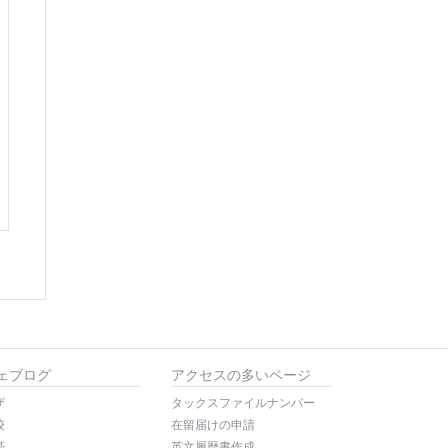
ェブログ
アクセスの多いページ
ザ
タックスファイルナンバー
校
在留届けの申請
帯
英文履歴書作成