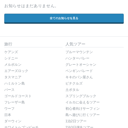
お知らせはまだありません。
全てのお知らせを見る
旅行
人気ツアー
ケアンズ
ブルーマウンテン
シドニー
ハンターバレー
メルボルン
グレートオーシャン
エアーズロック
ペンギンパレード
タスマニア
キキのパン屋さん
ハミルトン島
ピナクルズ
パース
土ボタル
ゴールドコースト
スプリングブルック
フレーザー島
イルカに会えるツアー
ウーフ
初心者向けサーフィン
日本
島へ遊びに行くツアー
ダーウィン
1泊2日ツアー
ホワイトヘブンビーチ
2泊3日弾丸ツアー