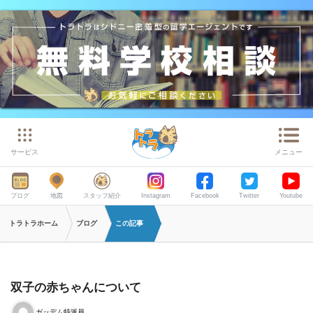
サービス
メニュー
ブログ
地図
スタッフ紹介
Instagram
Facebook
Twitter
Youtube
トラトラホーム
ブログ
この記事
双子の赤ちゃんについて
ガッデム特派員