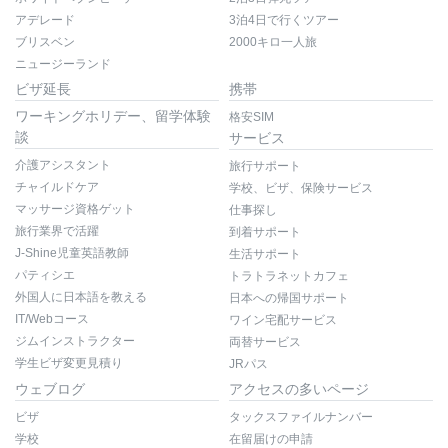
アデレード
3泊4日で行くツアー
ブリスベン
2000キロ一人旅
ニュージーランド
ビザ延長
携帯
ワーキングホリデー、留学体験
格安SIM
談
サービス
介護アシスタント
旅行サポート
チャイルドケア
学校、ビザ、保険サービス
マッサージ資格ゲット
仕事探し
旅行業界で活躍
到着サポート
J-Shine児童英語教師
生活サポート
パティシエ
トラトラネットカフェ
外国人に日本語を教える
日本への帰国サポート
IT/Webコース
ワイン宅配サービス
ジムインストラクター
両替サービス
学生ビザ変更見積り
JRパス
ウェブログ
アクセスの多いページ
ビザ
タックスファイルナンバー
学校
在留届けの申請