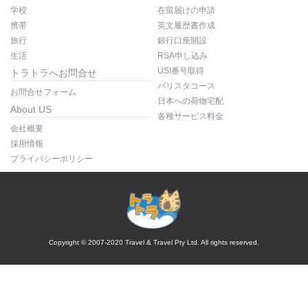
学校
在留届けの申請
携帯
英文履歴書作成
旅行
銀行口座開設
生活
RSA申し込み
USI番号取得
トラトラへお問合せ
バリスタコース
お問合せフォーム
日本への荷物宅配
About US
各種サービス料金
会社概要
採用情報
プライバシーポリシー
Copyright © 2007-2020 Travel & Travel Pty Ltd. All rights reserved.