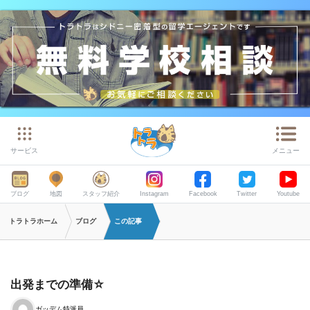
サービス
メニュー
ブログ
地図
スタッフ紹介
Instagram
Facebook
Twitter
Youtube
トラトラホーム
ブログ
この記事
出発までの準備☆
ガッデム特派員