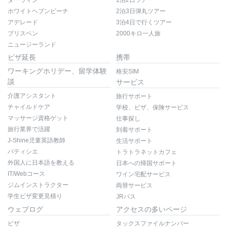
ホワイトヘブンビーチ
2泊3日弾丸ツアー
アデレード
3泊4日で行くツアー
ブリスベン
2000キロ一人旅
ニュージーランド
ビザ延長
携帯
ワーキングホリデー、留学体験
格安SIM
談
サービス
介護アシスタント
旅行サポート
チャイルドケア
学校、ビザ、保険サービス
マッサージ資格ゲット
仕事探し
旅行業界で活躍
到着サポート
J-Shine児童英語教師
生活サポート
パティシエ
トラトラネットカフェ
外国人に日本語を教える
日本への帰国サポート
IT/Webコース
ワイン宅配サービス
ジムインストラクター
両替サービス
学生ビザ変更見積り
JRパス
ウェブログ
アクセスの多いページ
ビザ
タックスファイルナンバー