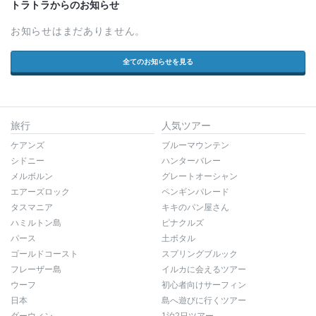
トラトラからのお知らせ
お知らせはまだありません。
全てのお知らせを見る
旅行
人気ツアー
ケアンズ
ブルーマウンテン
シドニー
ハンターバレー
メルボルン
グレートオーシャン
エアーズロック
ペンギンパレード
タスマニア
キキのパン屋さん
ハミルトン島
ピナクルズ
パース
土ボタル
ゴールドコースト
スプリングブルック
フレーザー島
イルカに会えるツアー
ウーフ
初心者向けサーフィン
日本
島へ遊びに行くツアー
ダーウィン
1泊2日ツアー