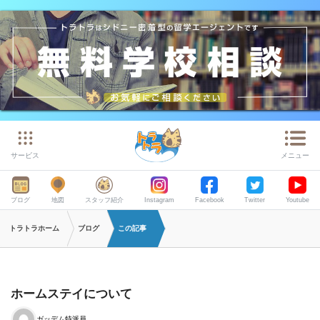
サービス
メニュー
ブログ
地図
スタッフ紹介
Instagram
Facebook
Twitter
Youtube
トラトラホーム
ブログ
この記事
ホームステイについて
ガッデム特派員