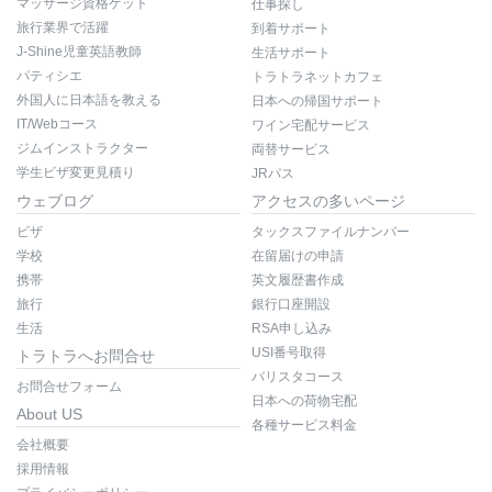
マッサージ資格ゲット
仕事探し
旅行業界で活躍
到着サポート
J-Shine児童英語教師
生活サポート
パティシエ
トラトラネットカフェ
外国人に日本語を教える
日本への帰国サポート
IT/Webコース
ワイン宅配サービス
ジムインストラクター
両替サービス
学生ビザ変更見積り
JRパス
ウェブログ
アクセスの多いページ
ビザ
タックスファイルナンバー
学校
在留届けの申請
携帯
英文履歴書作成
旅行
銀行口座開設
生活
RSA申し込み
USI番号取得
トラトラへお問合せ
バリスタコース
お問合せフォーム
日本への荷物宅配
About US
各種サービス料金
会社概要
採用情報