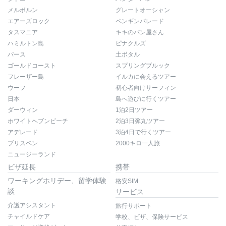
メルボルン
グレートオーシャン
エアーズロック
ペンギンパレード
タスマニア
キキのパン屋さん
ハミルトン島
ピナクルズ
パース
土ボタル
ゴールドコースト
スプリングブルック
フレーザー島
イルカに会えるツアー
ウーフ
初心者向けサーフィン
日本
島へ遊びに行くツアー
ダーウィン
1泊2日ツアー
ホワイトヘブンビーチ
2泊3日弾丸ツアー
アデレード
3泊4日で行くツアー
ブリスベン
2000キロ一人旅
ニュージーランド
ビザ延長
携帯
ワーキングホリデー、留学体験
格安SIM
談
サービス
介護アシスタント
旅行サポート
チャイルドケア
学校、ビザ、保険サービス