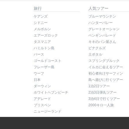
旅行
人気ツアー
ケアンズ
ブルーマウンテン
シドニー
ハンターバレー
メルボルン
グレートオーシャン
エアーズロック
ペンギンパレード
タスマニア
キキのパン屋さん
ハミルトン島
ピナクルズ
パース
土ボタル
ゴールドコースト
スプリングブルック
フレーザー島
イルカに会えるツアー
ウーフ
初心者向けサーフィン
日本
島へ遊びに行くツアー
ダーウィン
1泊2日ツアー
ホワイトヘブンビーチ
2泊3日弾丸ツアー
アデレード
3泊4日で行くツアー
ブリスベン
2000キロ一人旅
ニュージーランド