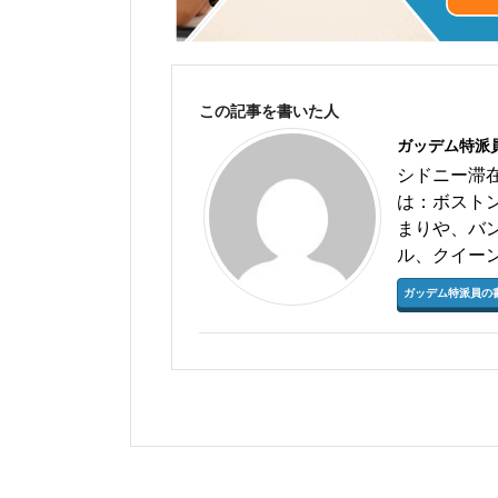
この記事を書いた人
ガッデム特派
シドニー滞
は：ボスト
まりや、バ
ル、クイー
ガッデム特派員の