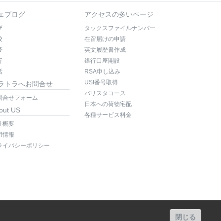
ェブログ
アクセスの多いページ
ザ
タックスファイルナンバー
校
在留届けの申請
帯
英文履歴書作成
行
銀行口座開設
活
RSA申し込み
USI番号取得
ラトラへお問合せ
バリスタコース
問合せフォーム
日本への荷物宅配
out US
各種サービス料金
社概要
用情報
ライバシーポリシー
閉じる