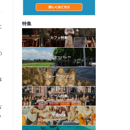
特集
に
カフェ特集
の
ハンターバレー
ブルーマウンテン
事
ビール特集
な
学校関連
？