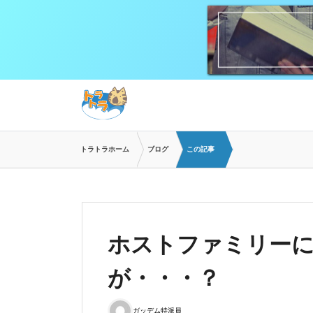
トラトラホーム
ブログ
この記事
ホストファミリー
が・・・？
ガッデム特派員