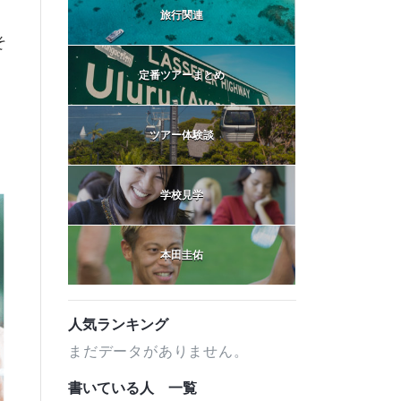
旅行関連
そ
、
定番ツアーまとめ
ツアー体験談
学校見学
本田圭佑
人気ランキング
まだデータがありません。
書いている人 一覧