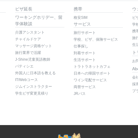
ビザ延長
携帯
ウ
ワーキングホリデー、留
格安SIM
ビ
学体験談
サービス
学
携
介護アシスタント
旅行サポート
旅
チャイルドケア
学校、ビザ、保険サービス
生
マッサージ資格ゲット
仕事探し
ト
旅行業界で活躍
到着サポート
J-Shine児童英語教師
生活サポート
お
パティシエ
トラトラネットカフェ
Ab
外国人に日本語を教える
日本への帰国サポート
会
IT/Webコース
ワイン宅配サービス
採
ジムインストラクター
両替サービス
プ
学生ビザ変更見積り
JRパス