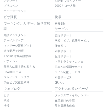
アデレード
3泊4日で行くツアー
ブリスベン
2000キロ一人旅
ニュージーランド
ビザ延長
携帯
ワーキングホリデー、留学体験
格安SIM
談
サービス
介護アシスタント
旅行サポート
チャイルドケア
学校、ビザ、保険サービス
マッサージ資格ゲット
仕事探し
旅行業界で活躍
到着サポート
J-Shine児童英語教師
生活サポート
パティシエ
トラトラネットカフェ
外国人に日本語を教える
日本への帰国サポート
IT/Webコース
ワイン宅配サービス
ジムインストラクター
両替サービス
学生ビザ変更見積り
JRパス
ウェブログ
アクセスの多いページ
ビザ
タックスファイルナンバー
学校
在留届けの申請
携帯
英文履歴書作成