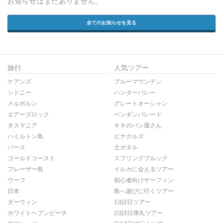
お知らせはまだありません。
全てのお知らせを見る
旅行
人気ツアー
ケアンズ
ブルーマウンテン
シドニー
ハンターバレー
メルボルン
グレートオーシャン
エアーズロック
ペンギンパレード
タスマニア
キキのパン屋さん
ハミルトン島
ピナクルズ
パース
土ボタル
ゴールドコースト
スプリングブルック
フレーザー島
イルカに会えるツアー
ウーフ
初心者向けサーフィン
日本
島へ遊びに行くツアー
ダーウィン
1泊2日ツアー
ホワイトヘブンビーチ
2泊3日弾丸ツアー