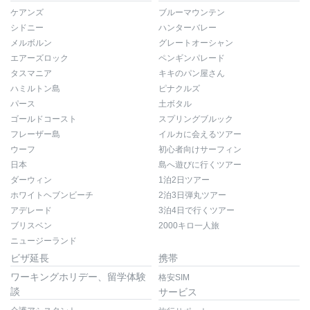
ケアンズ
ブルーマウンテン
シドニー
ハンターバレー
メルボルン
グレートオーシャン
エアーズロック
ペンギンパレード
タスマニア
キキのパン屋さん
ハミルトン島
ピナクルズ
パース
土ボタル
ゴールドコースト
スプリングブルック
フレーザー島
イルカに会えるツアー
ウーフ
初心者向けサーフィン
日本
島へ遊びに行くツアー
ダーウィン
1泊2日ツアー
ホワイトヘブンビーチ
2泊3日弾丸ツアー
アデレード
3泊4日で行くツアー
ブリスベン
2000キロ一人旅
ニュージーランド
ビザ延長
携帯
ワーキングホリデー、留学体験
格安SIM
談
サービス