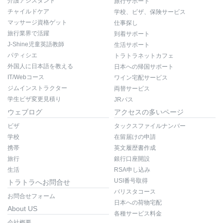
介護アシスタント
旅行サポート
チャイルドケア
学校、ビザ、保険サービス
マッサージ資格ゲット
仕事探し
旅行業界で活躍
到着サポート
J-Shine児童英語教師
生活サポート
パティシエ
トラトラネットカフェ
外国人に日本語を教える
日本への帰国サポート
IT/Webコース
ワイン宅配サービス
ジムインストラクター
両替サービス
学生ビザ変更見積り
JRパス
ウェブログ
アクセスの多いページ
ビザ
タックスファイルナンバー
学校
在留届けの申請
携帯
英文履歴書作成
旅行
銀行口座開設
生活
RSA申し込み
USI番号取得
トラトラへお問合せ
バリスタコース
お問合せフォーム
日本への荷物宅配
About US
各種サービス料金
会社概要