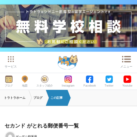
サービス
メニュー
ブログ
地図
スタッフ紹介
Instagram
Facebook
Twitter
Youtube
トラトラホーム
ブログ
この記事
セカンド がとれる郵便番号一覧
ガッデム特派員