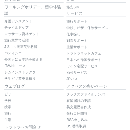
ワーキングホリデー、留学体験
格安SIM
談
サービス
介護アシスタント
旅行サポート
チャイルドケア
学校、ビザ、保険サービス
マッサージ資格ゲット
仕事探し
旅行業界で活躍
到着サポート
J-Shine児童英語教師
生活サポート
パティシエ
トラトラネットカフェ
外国人に日本語を教える
日本への帰国サポート
IT/Webコース
ワイン宅配サービス
ジムインストラクター
両替サービス
学生ビザ変更見積り
JRパス
ウェブログ
アクセスの多いページ
ビザ
タックスファイルナンバー
学校
在留届けの申請
携帯
英文履歴書作成
旅行
銀行口座開設
生活
RSA申し込み
USI番号取得
トラトラへお問合せ