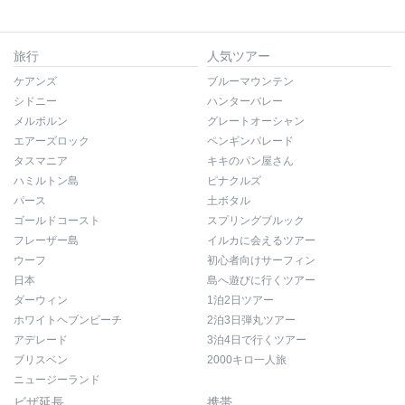
旅行
人気ツアー
ケアンズ
ブルーマウンテン
シドニー
ハンターバレー
メルボルン
グレートオーシャン
エアーズロック
ペンギンパレード
タスマニア
キキのパン屋さん
ハミルトン島
ピナクルズ
パース
土ボタル
ゴールドコースト
スプリングブルック
フレーザー島
イルカに会えるツアー
ウーフ
初心者向けサーフィン
日本
島へ遊びに行くツアー
ダーウィン
1泊2日ツアー
ホワイトヘブンビーチ
2泊3日弾丸ツアー
アデレード
3泊4日で行くツアー
ブリスベン
2000キロ一人旅
ニュージーランド
ビザ延長
携帯