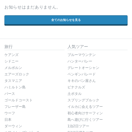
お知らせはまだありません。
全てのお知らせを見る
旅行
人気ツアー
ケアンズ
ブルーマウンテン
シドニー
ハンターバレー
メルボルン
グレートオーシャン
エアーズロック
ペンギンパレード
タスマニア
キキのパン屋さん
ハミルトン島
ピナクルズ
パース
土ボタル
ゴールドコースト
スプリングブルック
フレーザー島
イルカに会えるツアー
ウーフ
初心者向けサーフィン
日本
島へ遊びに行くツアー
ダーウィン
1泊2日ツアー