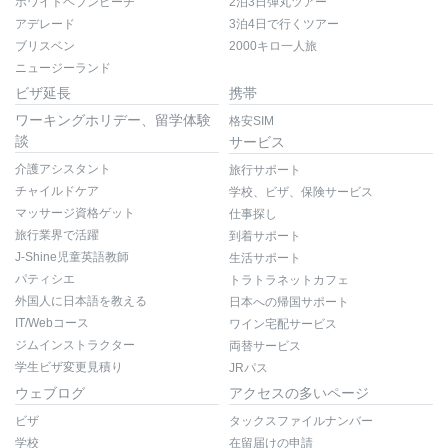
ホワイトヘブンビーチ
2泊3日弾丸ツアー
アデレード
3泊4日で行くツアー
ブリスベン
2000キロ一人旅
ニュージーランド
ビザ延長
携帯
ワーキングホリデー、留学体験
格安SIM
談
サービス
介護アシスタント
旅行サポート
チャイルドケア
学校、ビザ、保険サービス
マッサージ資格ゲット
仕事探し
旅行業界で活躍
到着サポート
J-Shine児童英語教師
生活サポート
パティシエ
トラトラネットカフェ
外国人に日本語を教える
日本への帰国サポート
IT/Webコース
ワイン宅配サービス
ジムインストラクター
両替サービス
学生ビザ変更見積り
JRパス
ウェブログ
アクセスの多いページ
ビザ
タックスファイルナンバー
学校
在留届けの申請