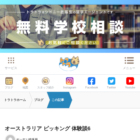
サービス
メニュー
ブログ
地図
スタッフ紹介
Instagram
Facebook
Twitter
Youtube
トラトラホーム
ブログ
この記事
オーストラリア ピッキング 体験談6
ガッデム特派員