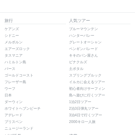
旅行
人気ツアー
ケアンズ
ブルーマウンテン
シドニー
ハンターバレー
メルボルン
グレートオーシャン
エアーズロック
ペンギンパレード
タスマニア
キキのパン屋さん
ハミルトン島
ピナクルズ
パース
土ボタル
ゴールドコースト
スプリングブルック
フレーザー島
イルカに会えるツアー
ウーフ
初心者向けサーフィン
日本
島へ遊びに行くツアー
ダーウィン
1泊2日ツアー
ホワイトヘブンビーチ
2泊3日弾丸ツアー
アデレード
3泊4日で行くツアー
ブリスベン
2000キロ一人旅
ニュージーランド