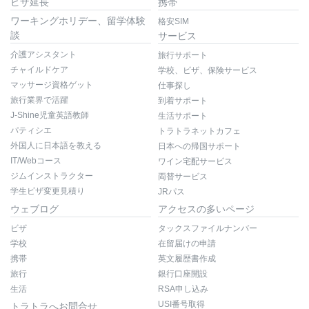
ビザ延長
携帯
ワーキングホリデー、留学体験
格安SIM
談
サービス
介護アシスタント
旅行サポート
チャイルドケア
学校、ビザ、保険サービス
マッサージ資格ゲット
仕事探し
旅行業界で活躍
到着サポート
J-Shine児童英語教師
生活サポート
パティシエ
トラトラネットカフェ
外国人に日本語を教える
日本への帰国サポート
IT/Webコース
ワイン宅配サービス
ジムインストラクター
両替サービス
学生ビザ変更見積り
JRパス
ウェブログ
アクセスの多いページ
ビザ
タックスファイルナンバー
学校
在留届けの申請
携帯
英文履歴書作成
旅行
銀行口座開設
生活
RSA申し込み
USI番号取得
トラトラへお問合せ