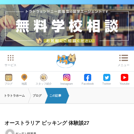
サービス
メニュー
ブログ
地図
スタッフ紹介
Instagram
Facebook
Twitter
Youtube
トラトラホーム
ブログ
この記事
オーストラリア ピッキング 体験談27
ガッデム特派員