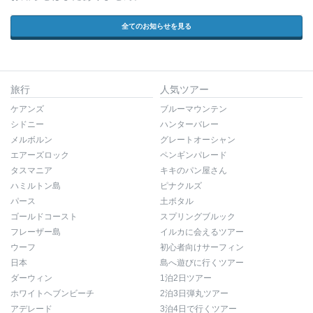
全てのお知らせを見る
旅行
人気ツアー
ケアンズ
ブルーマウンテン
シドニー
ハンターバレー
メルボルン
グレートオーシャン
エアーズロック
ペンギンパレード
タスマニア
キキのパン屋さん
ハミルトン島
ピナクルズ
パース
土ボタル
ゴールドコースト
スプリングブルック
フレーザー島
イルカに会えるツアー
ウーフ
初心者向けサーフィン
日本
島へ遊びに行くツアー
ダーウィン
1泊2日ツアー
ホワイトヘブンビーチ
2泊3日弾丸ツアー
アデレード
3泊4日で行くツアー