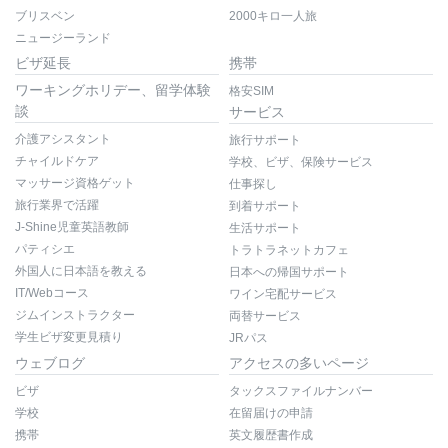
ブリスベン
2000キロ一人旅
ニュージーランド
ビザ延長
携帯
ワーキングホリデー、留学体験
格安SIM
談
サービス
介護アシスタント
旅行サポート
チャイルドケア
学校、ビザ、保険サービス
マッサージ資格ゲット
仕事探し
旅行業界で活躍
到着サポート
J-Shine児童英語教師
生活サポート
パティシエ
トラトラネットカフェ
外国人に日本語を教える
日本への帰国サポート
IT/Webコース
ワイン宅配サービス
ジムインストラクター
両替サービス
学生ビザ変更見積り
JRパス
ウェブログ
アクセスの多いページ
ビザ
タックスファイルナンバー
学校
在留届けの申請
携帯
英文履歴書作成