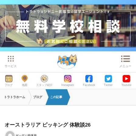
サービス
メニュー
ブログ
地図
スタッフ紹介
Instagram
Facebook
Twitter
Youtube
トラトラホーム
ブログ
この記事
オーストラリア ピッキング 体験談26
ガッデム特派員