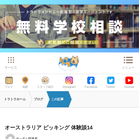
サービス
メニュー
ブログ
地図
スタッフ紹介
Instagram
Facebook
Twitter
Youtube
トラトラホーム
ブログ
この記事
オーストラリア ピッキング 体験談14
ガッデム特派員