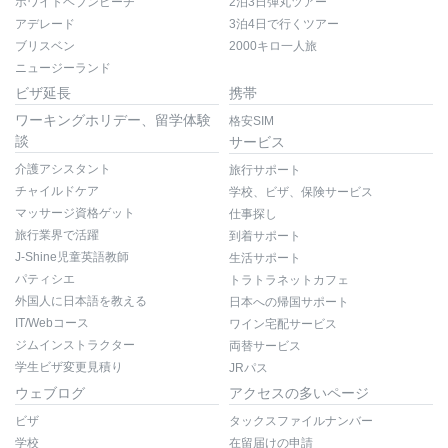
ホワイトヘブンビーチ
2泊3日弾丸ツアー
アデレード
3泊4日で行くツアー
ブリスベン
2000キロ一人旅
ニュージーランド
ビザ延長
携帯
ワーキングホリデー、留学体験
格安SIM
談
サービス
介護アシスタント
旅行サポート
チャイルドケア
学校、ビザ、保険サービス
マッサージ資格ゲット
仕事探し
旅行業界で活躍
到着サポート
J-Shine児童英語教師
生活サポート
パティシエ
トラトラネットカフェ
外国人に日本語を教える
日本への帰国サポート
IT/Webコース
ワイン宅配サービス
ジムインストラクター
両替サービス
学生ビザ変更見積り
JRパス
ウェブログ
アクセスの多いページ
ビザ
タックスファイルナンバー
学校
在留届けの申請