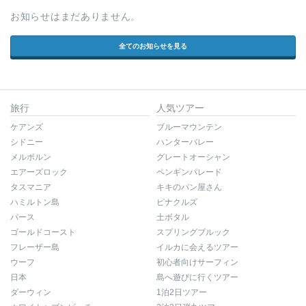
お知らせはまだありません。
全てのお知らせを見る
旅行
人気ツアー
ケアンズ
ブルーマウンテン
シドニー
ハンターバレー
メルボルン
グレートオーシャン
エアーズロック
ペンギンパレード
タスマニア
キキのパン屋さん
ハミルトン島
ピナクルズ
パース
土ボタル
ゴールドコースト
スプリングブルック
フレーザー島
イルカに会えるツアー
ウーフ
初心者向けサーフィン
日本
島へ遊びに行くツアー
ダーウィン
1泊2日ツアー