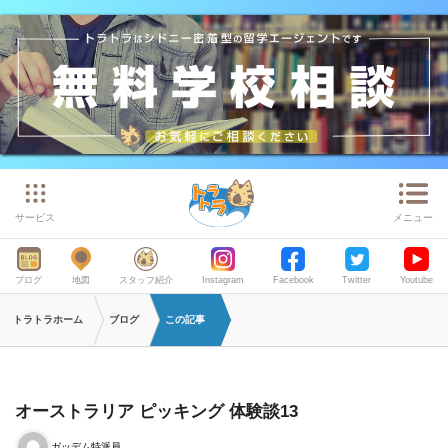
サービス
メニュー
ブログ
地図
スタッフ紹介
Instagram
Facebook
Twitter
Youtube
トラトラホーム
ブログ
この記事
オーストラリア ピッキング 体験談13
ガッデム特派員