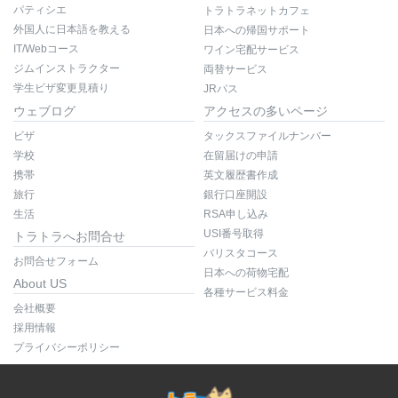
パティシエ
トラトラネットカフェ
外国人に日本語を教える
日本への帰国サポート
IT/Webコース
ワイン宅配サービス
ジムインストラクター
両替サービス
学生ビザ変更見積り
JRパス
ウェブログ
アクセスの多いページ
ビザ
タックスファイルナンバー
学校
在留届けの申請
携帯
英文履歴書作成
旅行
銀行口座開設
生活
RSA申し込み
USI番号取得
トラトラへお問合せ
バリスタコース
お問合せフォーム
日本への荷物宅配
About US
各種サービス料金
会社概要
採用情報
プライバシーポリシー