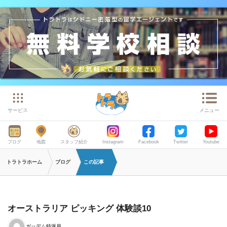
サービス
メニュー
ブログ
地図
スタッフ紹介
Instagram
Facebook
Twitter
Youtube
トラトラホーム
ブログ
この記事
オーストラリア ピッキング 体験談10
ガッデム特派員