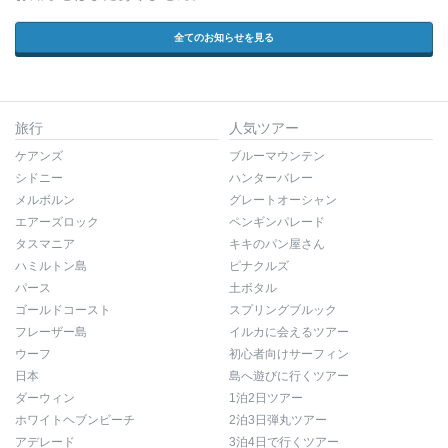
全てのお知らせを見る
旅行
人気ツアー
ケアンズ
ブルーマウンテン
シドニー
ハンターバレー
メルボルン
グレートオーシャン
エアーズロック
ペンギンパレード
タスマニア
キキのパン屋さん
ハミルトン島
ピナクルズ
パース
土ボタル
ゴールドコースト
スプリングブルック
フレーザー島
イルカに会えるツアー
ウーフ
初心者向けサーフィン
日本
島へ遊びに行くツアー
ダーウィン
1泊2日ツアー
ホワイトヘブンビーチ
2泊3日弾丸ツアー
アデレード
3泊4日で行くツアー