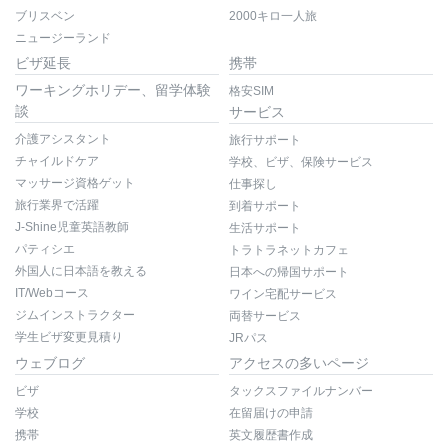
ブリスベン
2000キロ一人旅
ニュージーランド
ビザ延長
携帯
ワーキングホリデー、留学体験
格安SIM
談
サービス
介護アシスタント
旅行サポート
チャイルドケア
学校、ビザ、保険サービス
マッサージ資格ゲット
仕事探し
旅行業界で活躍
到着サポート
J-Shine児童英語教師
生活サポート
パティシエ
トラトラネットカフェ
外国人に日本語を教える
日本への帰国サポート
IT/Webコース
ワイン宅配サービス
ジムインストラクター
両替サービス
学生ビザ変更見積り
JRパス
ウェブログ
アクセスの多いページ
ビザ
タックスファイルナンバー
学校
在留届けの申請
携帯
英文履歴書作成