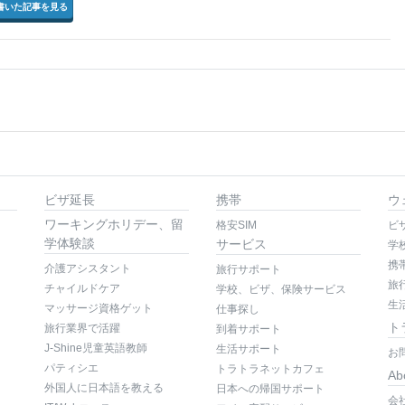
書いた記事を見る
ビザ延長
携帯
ウ
ワーキングホリデー、留
格安SIM
ビ
学体験談
サービス
学
携
介護アシスタント
旅行サポート
旅
チャイルドケア
学校、ビザ、保険サービス
生
マッサージ資格ゲット
仕事探し
ト
旅行業界で活躍
到着サポート
J-Shine児童英語教師
生活サポート
お
パティシエ
トラトラネットカフェ
Ab
外国人に日本語を教える
日本への帰国サポート
会