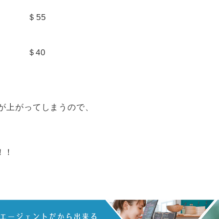
 ＄55
) ＄40
ス
金が上がってしまうので、
！！