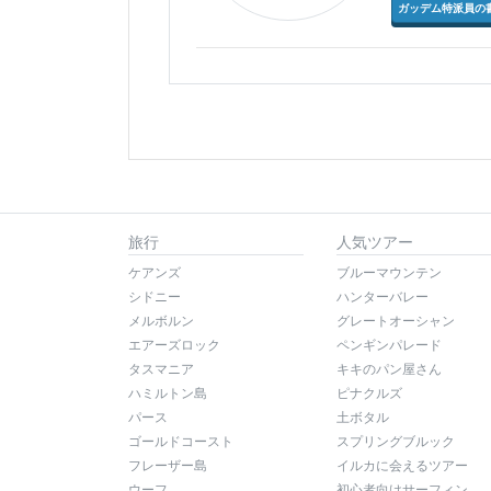
ガッデム特派員の
旅行
人気ツアー
ケアンズ
ブルーマウンテン
シドニー
ハンターバレー
メルボルン
グレートオーシャン
エアーズロック
ペンギンパレード
タスマニア
キキのパン屋さん
ハミルトン島
ピナクルズ
パース
土ボタル
ゴールドコースト
スプリングブルック
フレーザー島
イルカに会えるツアー
ウーフ
初心者向けサーフィン