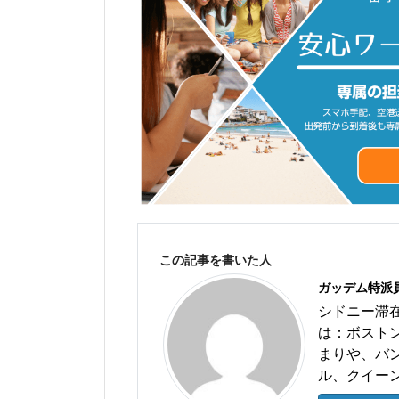
この記事を書いた人
ガッデム特派
シドニー滞
は：ボスト
まりや、バ
ル、クイー