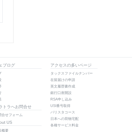
ェブログ
アクセスの多いページ
ザ
タックスファイルナンバー
校
在留届けの申請
帯
英文履歴書作成
行
銀行口座開設
活
RSA申し込み
USI番号取得
ラトラへお問合せ
バリスタコース
問合せフォーム
日本への荷物宅配
out US
各種サービス料金
社概要