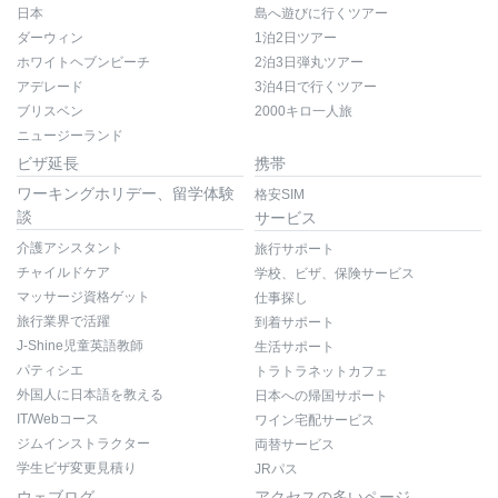
日本
島へ遊びに行くツアー
ダーウィン
1泊2日ツアー
ホワイトヘブンビーチ
2泊3日弾丸ツアー
アデレード
3泊4日で行くツアー
ブリスベン
2000キロ一人旅
ニュージーランド
ビザ延長
携帯
ワーキングホリデー、留学体験
格安SIM
談
サービス
介護アシスタント
旅行サポート
チャイルドケア
学校、ビザ、保険サービス
マッサージ資格ゲット
仕事探し
旅行業界で活躍
到着サポート
J-Shine児童英語教師
生活サポート
パティシエ
トラトラネットカフェ
外国人に日本語を教える
日本への帰国サポート
IT/Webコース
ワイン宅配サービス
ジムインストラクター
両替サービス
学生ビザ変更見積り
JRパス
ウェブログ
アクセスの多いページ