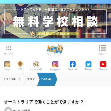
サービス
メニュー
ブログ
地図
スタッフ紹介
Instagram
Facebook
Twitter
Youtube
トラトラホーム
ブログ
この記事
オーストラリアで働くことができますか？
ガッデム特派員