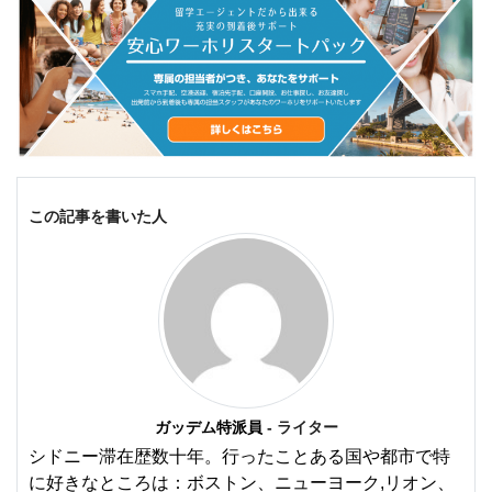
この記事を書いた人
ガッデム特派員
- ライター
シドニー滞在歴数十年。行ったことある国や都市で特
に好きなところは：ボストン、ニューヨーク,リオン、