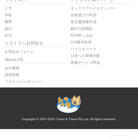
ビザ
タックスファイルナンバー
学校
在留届けの申請
携帯
英文履歴書作成
旅行
銀行口座開設
生活
RSA申し込み
USI番号取得
トラトラへお問合せ
バリスタコース
お問合せフォーム
日本への荷物宅配
About US
各種サービス料金
会社概要
採用情報
プライバシーポリシー
Copyright © 2007-2020 Travel & Travel Pty Ltd. All rights reserved.